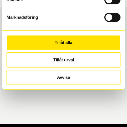
Marknadsföring
Boka och hämta hos Däckspecialen
Tillåt alla
När du beställer dina nya däck eller fälgar hos oss
levereras de direkt till någon av våra däckverkstäder i
Göteborg. Välj mellan Hisingen (Bäckebol) eller
Tillåt urval
Mölndal. I beställningen anger du datum och tid för
upphämtning eller service. När vi byter dina däck ser
Avvisa
vi till att de uppfyller alla krav för en säker körning.