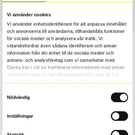
Sommar
225/45 R 18 95Y
Art nummer
Vi använder cookies
3389
Vi använder enhetsidentifierare för att anpassa innehållet
och annonserna till användarna, tillhandahålla funktioner
för sociala medier och analysera vår trafik. Vi
Passar detta däck min bil?
vidarebefordrar även sådana identifierare och annan
information från din enhet till de sociala medier och
Ange registreringsnummer för att se om det däck du
annons- och analysföretag som vi samarbetar med.
valt passar din bilmodell. Om du köper däck som skall
Dessa kan i sin tur kombinera informationen med annan
sättas på dina befintliga fälgar, se till att kolla en extra
information som du har tillhandahållit eller som de har
gång så att däck och fälg har samma dimensioner.
samlat in när du har använt deras tjänster.
Ibland kan fälgen ha bytts ut under årens lopp och
Samtyckesval
inte vara samma dimension som bilen hade ut från
Nödvändig
fabrik.
Inställningar
S
Sök
Statistik