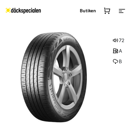
Butiken
72
A
B