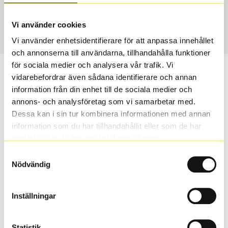
Sommar
225/45 R 17 94W
Art nummer
Vi använder cookies
2725
Vi använder enhetsidentifierare för att anpassa innehållet
och annonserna till användarna, tillhandahålla funktioner
för sociala medier och analysera vår trafik. Vi
Passar detta däck min bil?
vidarebefordrar även sådana identifierare och annan
information från din enhet till de sociala medier och
Ange registreringsnummer för att se om det däck du
annons- och analysföretag som vi samarbetar med.
valt passar din bilmodell. Om du köper däck som skall
Dessa kan i sin tur kombinera informationen med annan
sättas på dina befintliga fälgar, se till att kolla en extra
information som du har tillhandahållit eller som de har
gång så att däck och fälg har samma dimensioner.
samlat in när du har använt deras tjänster.
Ibland kan fälgen ha bytts ut under årens lopp och
Samtyckesval
inte vara samma dimension som bilen hade ut från
Nödvändig
fabrik.
Inställningar
S
Sök
Statistik