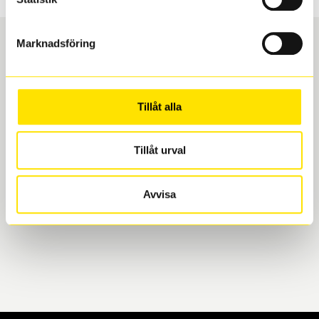
Marknadsföring
Boka och hämta hos Däckspecialen
Tillåt alla
När du beställer dina nya däck eller fälgar hos oss
levereras de direkt till någon av våra däckverkstäder i
Göteborg. Välj mellan Hisingen (Bäckebol) eller
Tillåt urval
Mölndal. I beställningen anger du datum och tid för
upphämtning eller service. När vi byter dina däck ser
Avvisa
vi till att de uppfyller alla krav för en säker körning.