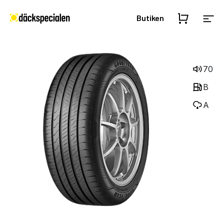
Butiken
70
B
A