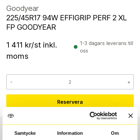
Goodyear
225/45R17 94W EFFIGRIP PERF 2 XL
FP GOODYEAR
1-3 dagars leverans till
1 411
kr/st inkl.
oss
moms
-
+
Reservera
Samtycke
Information
Om
Däcktyp
Däckstorlek