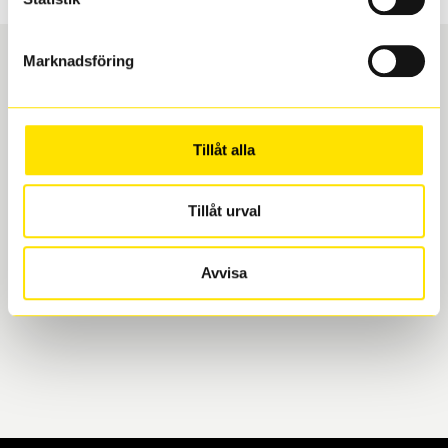
Marknadsföring
Boka och hämta hos Däckspecialen
Tillåt alla
När du beställer dina nya däck eller fälgar hos oss
levereras de direkt till någon av våra däckverkstäder i
Göteborg. Välj mellan Hisingen (Bäckebol) eller
Tillåt urval
Mölndal. I beställningen anger du datum och tid för
upphämtning eller service. När vi byter dina däck ser
Avvisa
vi till att de uppfyller alla krav för en säker körning.