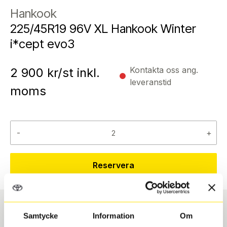
Hankook
225/45R19 96V XL Hankook Winter
i*cept evo3
Kontakta oss ang.
2 900
kr/st inkl.
leveranstid
moms
-
+
Reservera
Samtycke
Information
Om
Däcktyp
Däckstorlek