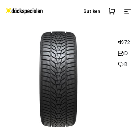
Butiken
72
D
B