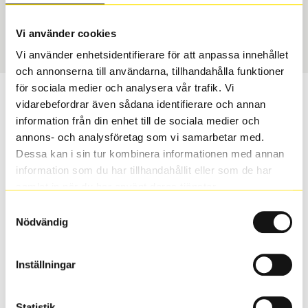
Vinter
225/45 R 19 96V
Art nummer
Vi använder cookies
1523
Vi använder enhetsidentifierare för att anpassa innehållet
och annonserna till användarna, tillhandahålla funktioner
för sociala medier och analysera vår trafik. Vi
Passar detta däck min bil?
vidarebefordrar även sådana identifierare och annan
information från din enhet till de sociala medier och
Ange registreringsnummer för att se om det däck du
annons- och analysföretag som vi samarbetar med.
valt passar din bilmodell. Om du köper däck som skall
Dessa kan i sin tur kombinera informationen med annan
sättas på dina befintliga fälgar, se till att kolla en extra
information som du har tillhandahållit eller som de har
gång så att däck och fälg har samma dimensioner.
samlat in när du har använt deras tjänster.
Ibland kan fälgen ha bytts ut under årens lopp och
Samtyckesval
inte vara samma dimension som bilen hade ut från
Nödvändig
fabrik.
Inställningar
S
Sök
Statistik