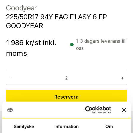
Goodyear
225/50R17 94Y EAG F1 ASY 6 FP
GOODYEAR
1-3 dagars leverans till
1 986
kr/st inkl.
oss
moms
-
+
Reservera
Samtycke
Information
Om
Däcktyp
Däckstorlek