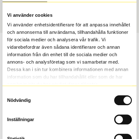
Sommar
225/50 R 17 94Y
Art nummer
Vi använder cookies
1451
Vi använder enhetsidentifierare för att anpassa innehållet
och annonserna till användarna, tillhandahålla funktioner
för sociala medier och analysera vår trafik. Vi
Passar detta däck min bil?
vidarebefordrar även sådana identifierare och annan
information från din enhet till de sociala medier och
Ange registreringsnummer för att se om det däck du
annons- och analysföretag som vi samarbetar med.
valt passar din bilmodell. Om du köper däck som skall
Dessa kan i sin tur kombinera informationen med annan
sättas på dina befintliga fälgar, se till att kolla en extra
information som du har tillhandahållit eller som de har
gång så att däck och fälg har samma dimensioner.
samlat in när du har använt deras tjänster.
Ibland kan fälgen ha bytts ut under årens lopp och
Samtyckesval
inte vara samma dimension som bilen hade ut från
Nödvändig
fabrik.
Inställningar
S
Sök
Statistik