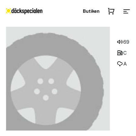
Butiken
69
C
A