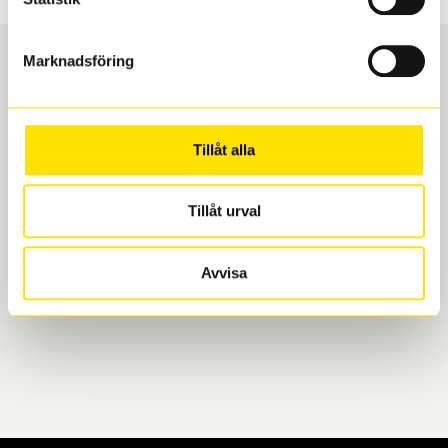
Marknadsföring
Boka och hämta hos Däckspecialen
Tillåt alla
När du beställer dina nya däck eller fälgar hos oss
levereras de direkt till någon av våra däckverkstäder i
Göteborg. Välj mellan Hisingen (Bäckebol) eller
Tillåt urval
Mölndal. I beställningen anger du datum och tid för
upphämtning eller service. När vi byter dina däck ser
Avvisa
vi till att de uppfyller alla krav för en säker körning.