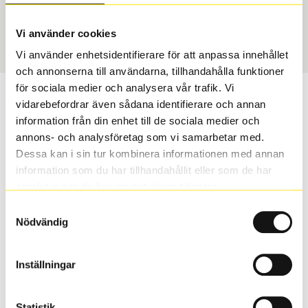
Vinter
225/50 R 17 98T
Art nummer
Vi använder cookies
20228
Vi använder enhetsidentifierare för att anpassa innehållet
och annonserna till användarna, tillhandahålla funktioner
för sociala medier och analysera vår trafik. Vi
Passar detta däck min bil?
vidarebefordrar även sådana identifierare och annan
information från din enhet till de sociala medier och
Ange registreringsnummer för att se om det däck du
annons- och analysföretag som vi samarbetar med.
valt passar din bilmodell. Om du köper däck som skall
Dessa kan i sin tur kombinera informationen med annan
sättas på dina befintliga fälgar, se till att kolla en extra
information som du har tillhandahållit eller som de har
gång så att däck och fälg har samma dimensioner.
samlat in när du har använt deras tjänster.
Ibland kan fälgen ha bytts ut under årens lopp och
Samtyckesval
inte vara samma dimension som bilen hade ut från
Nödvändig
fabrik.
Inställningar
S
Sök
Statistik