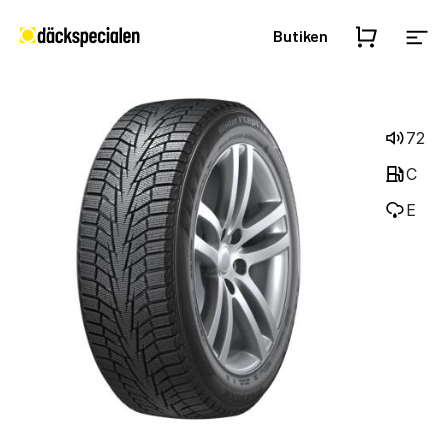
Butiken
72
C
E