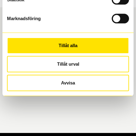
Marknadsföring
Boka och hämta hos Däckspecialen
Tillåt alla
När du beställer dina nya däck eller fälgar hos oss
levereras de direkt till någon av våra däckverkstäder i
Göteborg. Välj mellan Hisingen (Bäckebol) eller
Tillåt urval
Mölndal. I beställningen anger du datum och tid för
upphämtning eller service. När vi byter dina däck ser
Avvisa
vi till att de uppfyller alla krav för en säker körning.