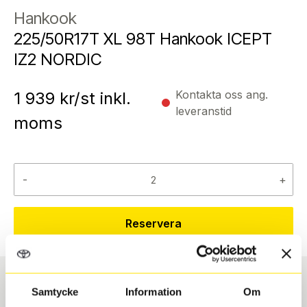
Hankook
225/50R17T XL 98T Hankook ICEPT
IZ2 NORDIC
Kontakta oss ang.
1 939
kr/st inkl.
leveranstid
moms
-
+
Reservera
Samtycke
Information
Om
Däcktyp
Däckstorlek