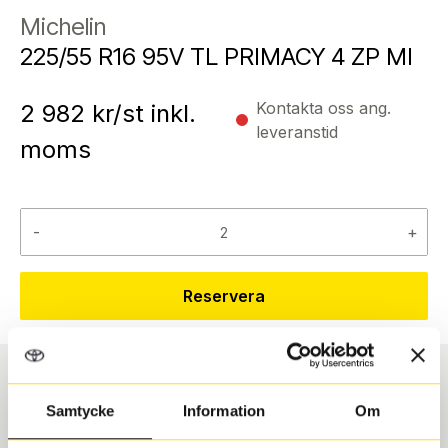
Michelin
225/55 R16 95V TL PRIMACY 4 ZP MI
Kontakta oss ang.
2 982
kr/st inkl.
leveranstid
moms
-
+
Reservera
Däcktyp
Däckstorlek
Samtycke
Information
Om
Sommar
225/55 R 16 95V