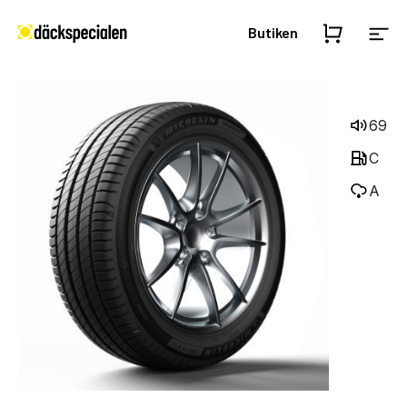
Butiken
69
C
A