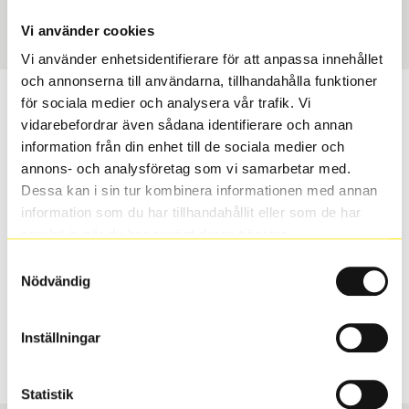
Art nummer
2090
Vi använder cookies
Vi använder enhetsidentifierare för att anpassa innehållet
och annonserna till användarna, tillhandahålla funktioner
Passar detta däck min bil?
för sociala medier och analysera vår trafik. Vi
vidarebefordrar även sådana identifierare och annan
information från din enhet till de sociala medier och
Ange registreringsnummer för att se om det däck du
annons- och analysföretag som vi samarbetar med.
valt passar din bilmodell. Om du köper däck som skall
Dessa kan i sin tur kombinera informationen med annan
sättas på dina befintliga fälgar, se till att kolla en extra
information som du har tillhandahållit eller som de har
gång så att däck och fälg har samma dimensioner.
samlat in när du har använt deras tjänster.
Ibland kan fälgen ha bytts ut under årens lopp och
inte vara samma dimension som bilen hade ut från
Samtyckesval
Nödvändig
fabrik.
Inställningar
S
Sök
Statistik