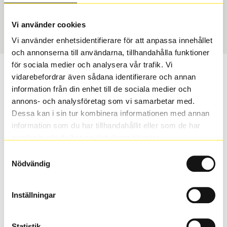
Sommar
225/55 R 17 101W
Art nummer
Vi använder cookies
2610
Vi använder enhetsidentifierare för att anpassa innehållet
och annonserna till användarna, tillhandahålla funktioner
för sociala medier och analysera vår trafik. Vi
Passar detta däck min bil?
vidarebefordrar även sådana identifierare och annan
information från din enhet till de sociala medier och
Ange registreringsnummer för att se om det däck du
annons- och analysföretag som vi samarbetar med.
valt passar din bilmodell. Om du köper däck som skall
Dessa kan i sin tur kombinera informationen med annan
sättas på dina befintliga fälgar, se till att kolla en extra
information som du har tillhandahållit eller som de har
gång så att däck och fälg har samma dimensioner.
samlat in när du har använt deras tjänster.
Ibland kan fälgen ha bytts ut under årens lopp och
Samtyckesval
inte vara samma dimension som bilen hade ut från
Nödvändig
fabrik.
Inställningar
S
Sök
Statistik