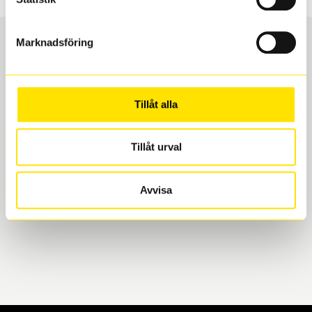
Marknadsföring
Boka och hämta hos Däckspecialen
Tillåt alla
När du beställer dina nya däck eller fälgar hos oss
levereras de direkt till någon av våra däckverkstäder i
Göteborg. Välj mellan Hisingen (Bäckebol) eller
Tillåt urval
Mölndal. I beställningen anger du datum och tid för
upphämtning eller service. När vi byter dina däck ser
Avvisa
vi till att de uppfyller alla krav för en säker körning.