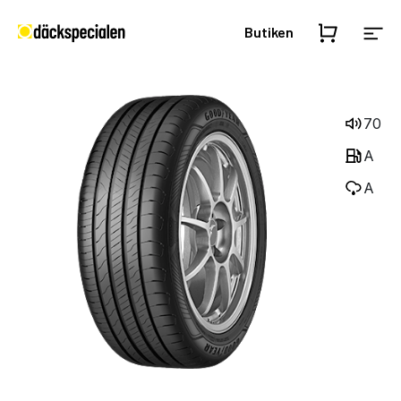
Butiken
70
A
A