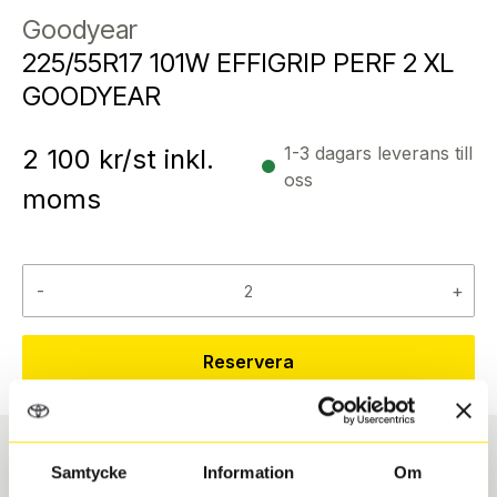
Goodyear
225/55R17 101W EFFIGRIP PERF 2 XL
GOODYEAR
1-3 dagars leverans till
2 100
kr/st inkl.
oss
moms
-
+
Reservera
Samtycke
Information
Om
Däcktyp
Däckstorlek