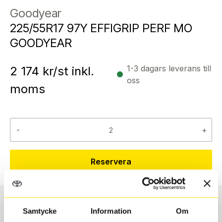
Goodyear
225/55R17 97Y EFFIGRIP PERF MO
GOODYEAR
1-3 dagars leverans till
2 174
kr/st inkl.
oss
moms
-
+
Reservera
Samtycke
Information
Om
Däcktyp
Däckstorlek