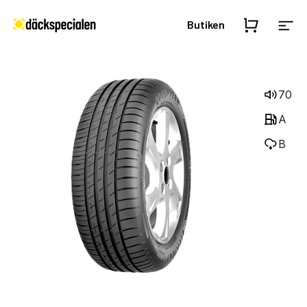
Butiken
70
A
B