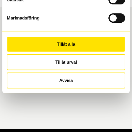
Marknadsföring
Boka och hämta hos Däckspecialen
Tillåt alla
När du beställer dina nya däck eller fälgar hos oss
levereras de direkt till någon av våra däckverkstäder i
Göteborg. Välj mellan Hisingen (Bäckebol) eller
Tillåt urval
Mölndal. I beställningen anger du datum och tid för
upphämtning eller service. När vi byter dina däck ser
Avvisa
vi till att de uppfyller alla krav för en säker körning.