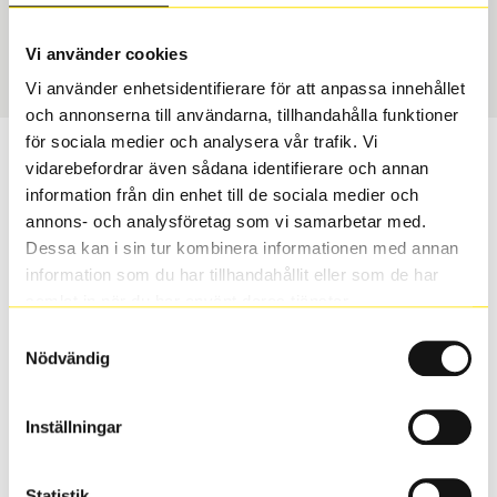
Sommar
225/55 R 17 97Y
Art nummer
Vi använder cookies
2449
Vi använder enhetsidentifierare för att anpassa innehållet
och annonserna till användarna, tillhandahålla funktioner
för sociala medier och analysera vår trafik. Vi
Passar detta däck min bil?
vidarebefordrar även sådana identifierare och annan
information från din enhet till de sociala medier och
Ange registreringsnummer för att se om det däck du
annons- och analysföretag som vi samarbetar med.
valt passar din bilmodell. Om du köper däck som skall
Dessa kan i sin tur kombinera informationen med annan
sättas på dina befintliga fälgar, se till att kolla en extra
information som du har tillhandahållit eller som de har
gång så att däck och fälg har samma dimensioner.
samlat in när du har använt deras tjänster.
Ibland kan fälgen ha bytts ut under årens lopp och
Samtyckesval
inte vara samma dimension som bilen hade ut från
Nödvändig
fabrik.
Inställningar
S
Sök
Statistik