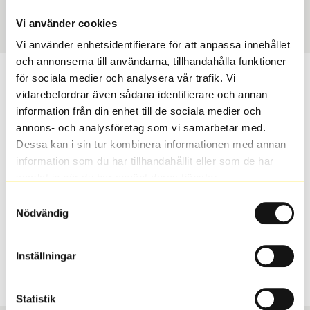
Art nummer
1596
Vi använder cookies
Vi använder enhetsidentifierare för att anpassa innehållet
och annonserna till användarna, tillhandahålla funktioner
Passar detta däck min bil?
för sociala medier och analysera vår trafik. Vi
vidarebefordrar även sådana identifierare och annan
information från din enhet till de sociala medier och
Ange registreringsnummer för att se om det däck du
annons- och analysföretag som vi samarbetar med.
valt passar din bilmodell. Om du köper däck som skall
Dessa kan i sin tur kombinera informationen med annan
sättas på dina befintliga fälgar, se till att kolla en extra
information som du har tillhandahållit eller som de har
gång så att däck och fälg har samma dimensioner.
samlat in när du har använt deras tjänster.
Ibland kan fälgen ha bytts ut under årens lopp och
inte vara samma dimension som bilen hade ut från
Samtyckesval
Nödvändig
fabrik.
Inställningar
S
Sök
Statistik