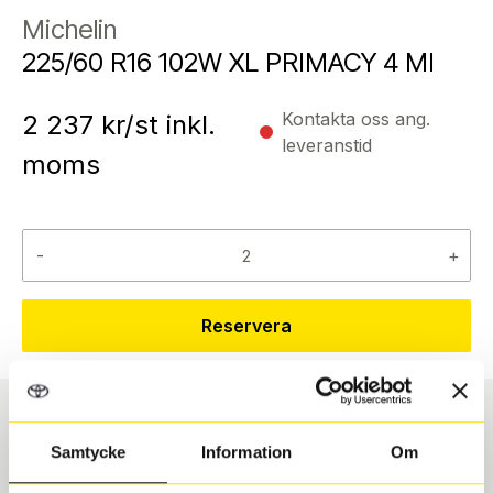
Michelin
225/60 R16 102W XL PRIMACY 4 MI
Kontakta oss ang.
2 237
kr/st inkl.
leveranstid
moms
-
+
Reservera
Däcktyp
Däckstorlek
Samtycke
Information
Om
Sommar
225/60 R 16 102W