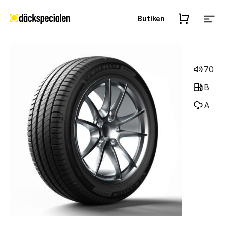
Butiken
70
B
A