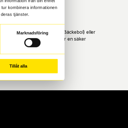
n information från din enhet
 tur kombinera informationen
deras tjänster.
öteborg. Välj mellan Hisingen (Bäckebol) eller
Marknadsföring
ll att de uppfyller alla krav för en säker
Tillåt alla