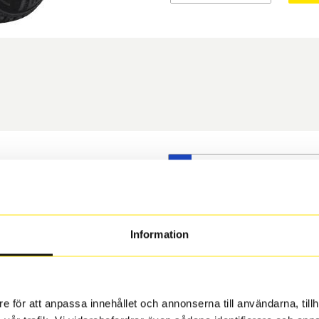
S
t däck du valt passar din
s på dina befintliga fälgar,
 och fälg har samma
Information
 under årens lopp och inte
rån fabrik.
e för att anpassa innehållet och annonserna till användarna, tillh