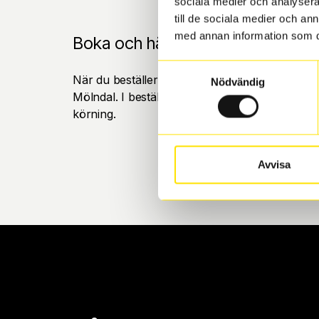
sociala medier och analysera 
till de sociala medier och a
med annan information som du 
Boka och hämta hos Däckspecia
Samtyckesval
När du beställer dina nya däck eller fälgar hos
Nödvändig
Mölndal. I beställningen anger du datum och tid 
körning.
Avvisa