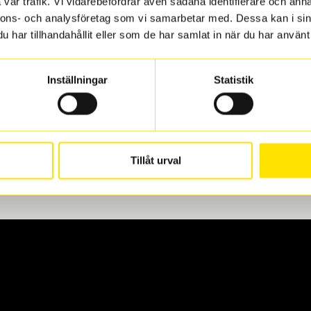
vår trafik. Vi vidarebefordrar även sådana identifierare och anna
nnons- och analysföretag som vi samarbetar med. Dessa kan i sin
har tillhandahållit eller som de har samlat in när du har använt 
len
 oss levereras de direkt till någon av våra däckverkstäder i G
Inställningar
Statistik
för upphämtning eller service. När vi byter dina däck ser vi ti
Tillåt urval