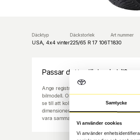
Däcktyp
Däckstorlek
Art nummer
USA, 4x4 vinter
225/65 R 17 106T
1830
Passar detta däck min bil?
Ange registreringsnummer för att se om de
bilmodell. Om du köper däck som skall sätta
se till att kolla en extra gång så att däck
Samtycke
dimensioner. Ibland kan fälgen ha bytts ut
vara samma dimension som bilen hade ut f
Vi använder cookies
Vi använder enhetsidentifierar