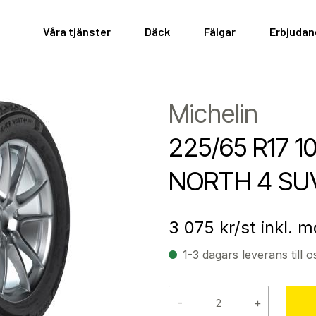
Våra tjänster
Däck
Fälgar
Erbjuda
Michelin
225/65 R17 1
NORTH 4 SU
3 075
kr/st inkl. 
1-3 dagars leverans till o
-
+