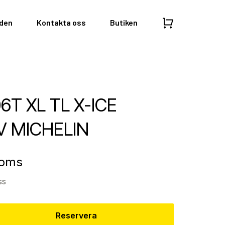
nden
Kontakta oss
Butiken
06T XL TL X-ICE
V MICHELIN
moms
ss
Reservera