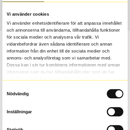
USA, 4x4
225/70 R 16 103H
Art nummer
Vi använder cookies
75224
Vi använder enhetsidentifierare för att anpassa innehållet
och annonserna till användarna, tillhandahålla funktioner
för sociala medier och analysera vår trafik. Vi
Passar detta däck min bil?
vidarebefordrar även sådana identifierare och annan
information från din enhet till de sociala medier och
Ange registreringsnummer för att se om det däck du
annons- och analysföretag som vi samarbetar med.
valt passar din bilmodell. Om du köper däck som skall
Dessa kan i sin tur kombinera informationen med annan
sättas på dina befintliga fälgar, se till att kolla en extra
information som du har tillhandahållit eller som de har
gång så att däck och fälg har samma dimensioner.
samlat in när du har använt deras tjänster.
Ibland kan fälgen ha bytts ut under årens lopp och
Samtyckesval
inte vara samma dimension som bilen hade ut från
Nödvändig
fabrik.
Inställningar
S
Sök
Statistik