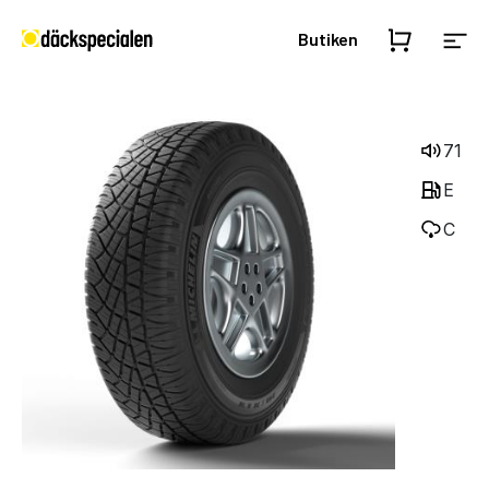
Butiken
71
E
C