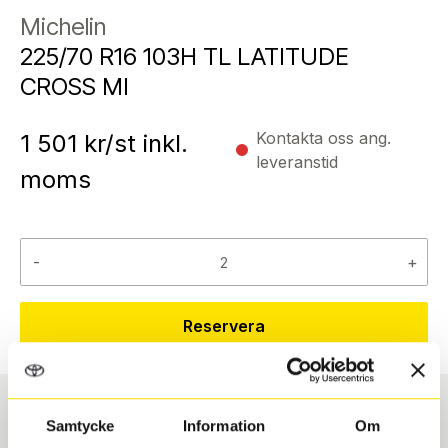
Michelin
225/70 R16 103H TL LATITUDE
CROSS MI
Kontakta oss ang.
1 501
kr/st inkl.
leveranstid
moms
-
+
Reservera
Samtycke
Information
Om
Däcktyp
Däckstorlek