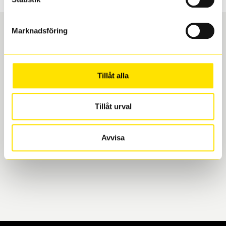
Marknadsföring
Boka och hämta hos Däckspecialen
Tillåt alla
När du beställer dina nya däck eller fälgar hos oss
levereras de direkt till någon av våra däckverkstäder i
Göteborg. Välj mellan Hisingen (Bäckebol) eller
Tillåt urval
Mölndal. I beställningen anger du datum och tid för
upphämtning eller service. När vi byter dina däck ser
Avvisa
vi till att de uppfyller alla krav för en säker körning.