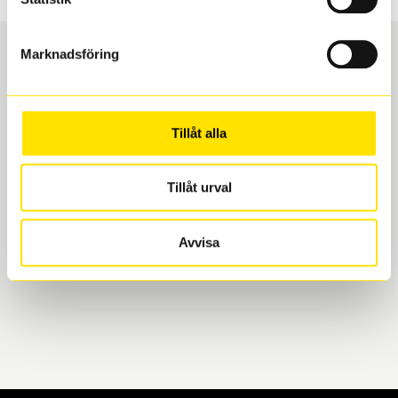
Marknadsföring
Boka och hämta hos Däckspecialen
Tillåt alla
När du beställer dina nya däck eller fälgar hos oss
levereras de direkt till någon av våra däckverkstäder i
Göteborg. Välj mellan Hisingen (Bäckebol) eller
Tillåt urval
Mölndal. I beställningen anger du datum och tid för
upphämtning eller service. När vi byter dina däck ser
Avvisa
vi till att de uppfyller alla krav för en säker körning.