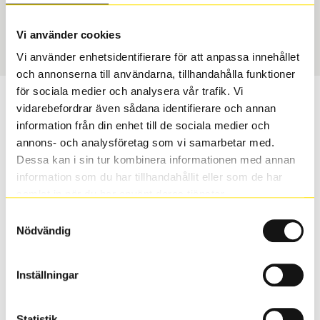
Sommar
235/30 R 20 88Y
Art nummer
Vi använder cookies
1490
Vi använder enhetsidentifierare för att anpassa innehållet
och annonserna till användarna, tillhandahålla funktioner
för sociala medier och analysera vår trafik. Vi
Passar detta däck min bil?
vidarebefordrar även sådana identifierare och annan
information från din enhet till de sociala medier och
Ange registreringsnummer för att se om det däck du
annons- och analysföretag som vi samarbetar med.
valt passar din bilmodell. Om du köper däck som skall
Dessa kan i sin tur kombinera informationen med annan
sättas på dina befintliga fälgar, se till att kolla en extra
information som du har tillhandahållit eller som de har
gång så att däck och fälg har samma dimensioner.
samlat in när du har använt deras tjänster.
Ibland kan fälgen ha bytts ut under årens lopp och
Samtyckesval
inte vara samma dimension som bilen hade ut från
Nödvändig
fabrik.
Inställningar
S
Sök
Statistik