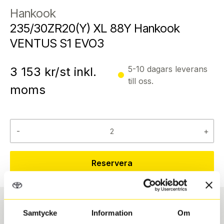
Hankook
235/30ZR20(Y) XL 88Y Hankook
VENTUS S1 EVO3
5-10 dagars leverans
3 153
kr/st inkl.
till oss.
moms
-
+
Reservera
Samtycke
Information
Om
Däcktyp
Däckstorlek