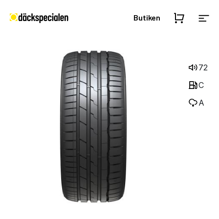
Butiken
72
C
A