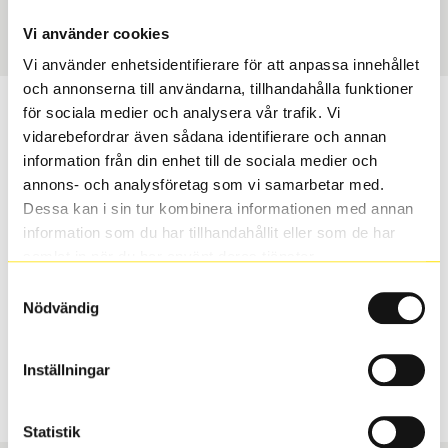
Art nummer
1689
Vi använder cookies
Vi använder enhetsidentifierare för att anpassa innehållet
och annonserna till användarna, tillhandahålla funktioner
Passar detta däck min bil?
för sociala medier och analysera vår trafik. Vi
vidarebefordrar även sådana identifierare och annan
information från din enhet till de sociala medier och
Ange registreringsnummer för att se om det däck du
annons- och analysföretag som vi samarbetar med.
valt passar din bilmodell. Om du köper däck som skall
Dessa kan i sin tur kombinera informationen med annan
sättas på dina befintliga fälgar, se till att kolla en extra
information som du har tillhandahållit eller som de har
gång så att däck och fälg har samma dimensioner.
samlat in när du har använt deras tjänster.
Ibland kan fälgen ha bytts ut under årens lopp och
inte vara samma dimension som bilen hade ut från
Samtyckesval
Nödvändig
fabrik.
Inställningar
S
Sök
Statistik