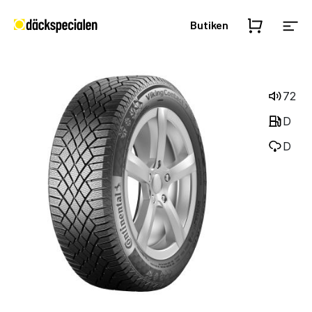
Butiken
72
D
D