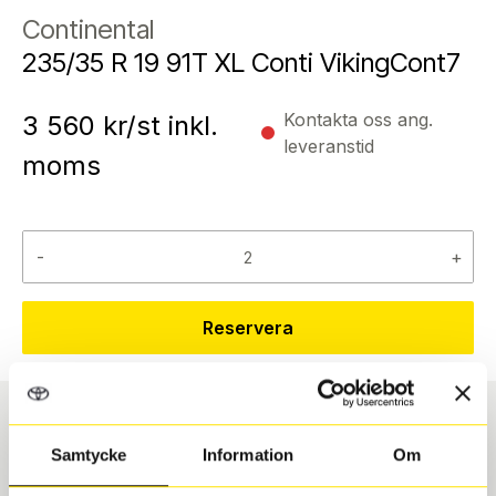
Continental
235/35 R 19 91T XL Conti VikingCont7
Kontakta oss ang.
3 560
kr/st inkl.
leveranstid
moms
-
+
Reservera
Däcktyp
Däckstorlek
Samtycke
Information
Om
Vinter
235/35 R 19 91T