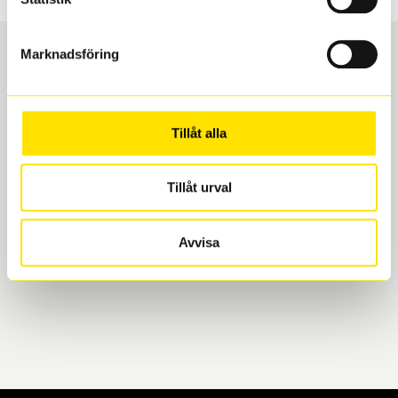
Marknadsföring
Boka och hämta hos Däckspecialen
Tillåt alla
När du beställer dina nya däck eller fälgar hos oss
levereras de direkt till någon av våra däckverkstäder i
Göteborg. Välj mellan Hisingen (Bäckebol) eller
Tillåt urval
Mölndal. I beställningen anger du datum och tid för
upphämtning eller service. När vi byter dina däck ser
Avvisa
vi till att de uppfyller alla krav för en säker körning.