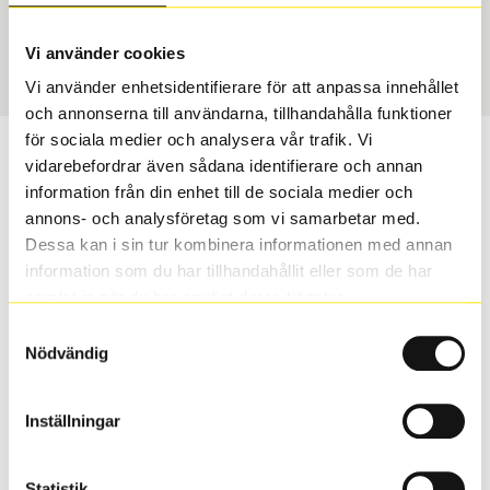
Vinter
235/35 R 20 91T
Art nummer
Vi använder cookies
120112
Vi använder enhetsidentifierare för att anpassa innehållet
och annonserna till användarna, tillhandahålla funktioner
för sociala medier och analysera vår trafik. Vi
Passar detta däck min bil?
vidarebefordrar även sådana identifierare och annan
information från din enhet till de sociala medier och
Ange registreringsnummer för att se om det däck du
annons- och analysföretag som vi samarbetar med.
valt passar din bilmodell. Om du köper däck som skall
Dessa kan i sin tur kombinera informationen med annan
sättas på dina befintliga fälgar, se till att kolla en extra
information som du har tillhandahållit eller som de har
gång så att däck och fälg har samma dimensioner.
samlat in när du har använt deras tjänster.
Ibland kan fälgen ha bytts ut under årens lopp och
Samtyckesval
inte vara samma dimension som bilen hade ut från
Nödvändig
fabrik.
Inställningar
S
Sök
Statistik