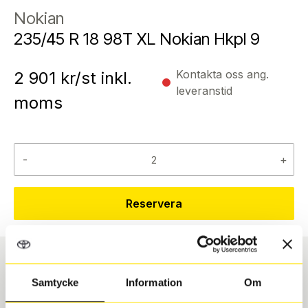
Nokian
235/45 R 18 98T XL Nokian Hkpl 9
Kontakta oss ang.
2 901
kr/st inkl.
leveranstid
moms
-
+
Reservera
Däcktyp
Däckstorlek
Samtycke
Information
Om
Vinter
235/45 R 18 98T