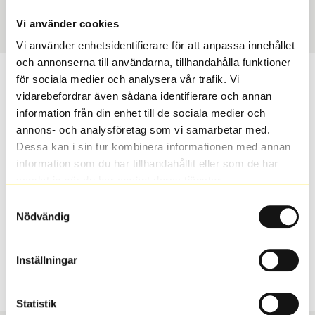
Art nummer
120314
Vi använder cookies
Vi använder enhetsidentifierare för att anpassa innehållet
och annonserna till användarna, tillhandahålla funktioner
Passar detta däck min bil?
för sociala medier och analysera vår trafik. Vi
vidarebefordrar även sådana identifierare och annan
information från din enhet till de sociala medier och
Ange registreringsnummer för att se om det däck du
annons- och analysföretag som vi samarbetar med.
valt passar din bilmodell. Om du köper däck som skall
Dessa kan i sin tur kombinera informationen med annan
sättas på dina befintliga fälgar, se till att kolla en extra
information som du har tillhandahållit eller som de har
gång så att däck och fälg har samma dimensioner.
samlat in när du har använt deras tjänster.
Ibland kan fälgen ha bytts ut under årens lopp och
inte vara samma dimension som bilen hade ut från
Samtyckesval
Nödvändig
fabrik.
Inställningar
S
Sök
Statistik