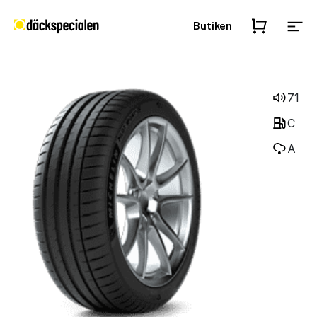
Butiken
71
C
A