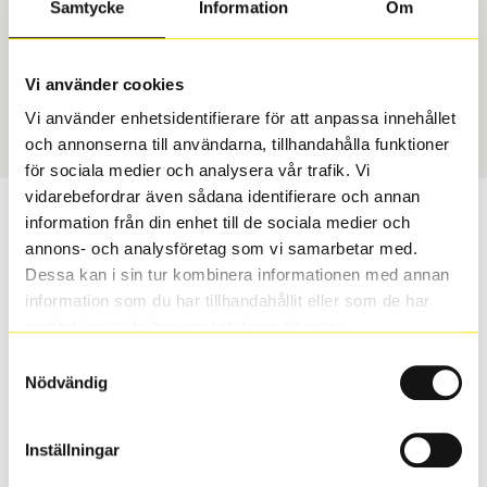
Samtycke
Information
Om
Däcktyp
Däckstorlek
Sommar
235/45 R 19 99Y
Vi använder cookies
Art nummer
Vi använder enhetsidentifierare för att anpassa innehållet
70346
och annonserna till användarna, tillhandahålla funktioner
för sociala medier och analysera vår trafik. Vi
vidarebefordrar även sådana identifierare och annan
Passar detta däck min bil?
information från din enhet till de sociala medier och
annons- och analysföretag som vi samarbetar med.
Ange registreringsnummer för att se om det däck du
Dessa kan i sin tur kombinera informationen med annan
valt passar din bilmodell. Om du köper däck som skall
information som du har tillhandahållit eller som de har
sättas på dina befintliga fälgar, se till att kolla en extra
samlat in när du har använt deras tjänster.
gång så att däck och fälg har samma dimensioner.
Samtyckesval
Ibland kan fälgen ha bytts ut under årens lopp och
Nödvändig
inte vara samma dimension som bilen hade ut från
fabrik.
Inställningar