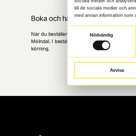
sociala medier och analysera 
till de sociala medier och a
med annan information som du 
Boka och hämta hos Däckspecia
Samtyckesval
När du beställer dina nya däck eller fälgar hos
Nödvändig
Mölndal. I beställningen anger du datum och tid 
körning.
Avvisa