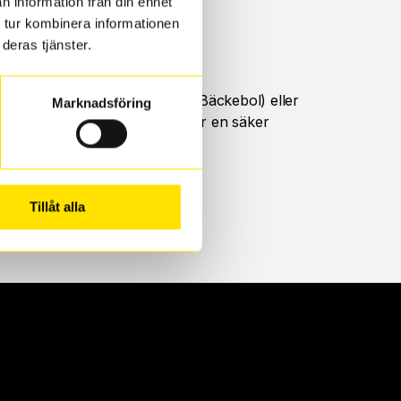
n information från din enhet
 tur kombinera informationen
deras tjänster.
öteborg. Välj mellan Hisingen (Bäckebol) eller
Marknadsföring
ll att de uppfyller alla krav för en säker
Tillåt alla