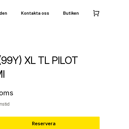
nden
Kontakta oss
Butiken
(99Y) XL TL PILOT
I
moms
nstid
Reservera