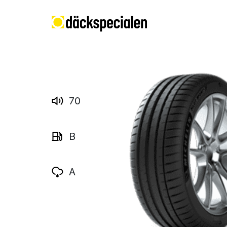
70
B
A