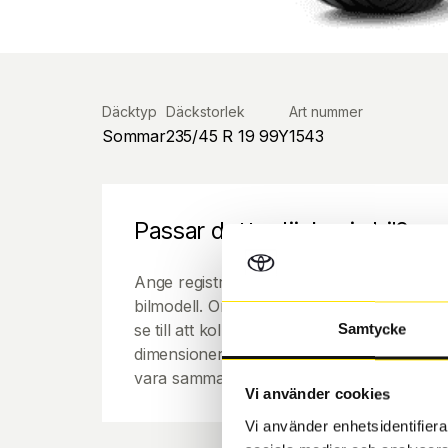
Däcktyp
Däckstorlek
Art nummer
Sommar
235/45 R 19 99Y
1543
Passar detta däck min bil?
Ange registreringsnummer för att se om de
bilmodell. Om du köper däck som skall sätta
se till att kolla en extra gång så att däck
Samtycke
dimensioner. Ibland kan fälgen ha bytts ut
vara samma dimension som bilen hade ut f
Vi använder cookies
Vi använder enhetsidentifierar