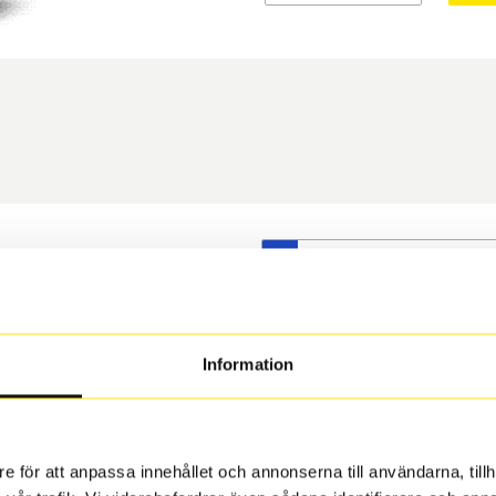
S
t däck du valt passar din
s på dina befintliga fälgar,
 och fälg har samma
Information
 under årens lopp och inte
rån fabrik.
e för att anpassa innehållet och annonserna till användarna, tillh