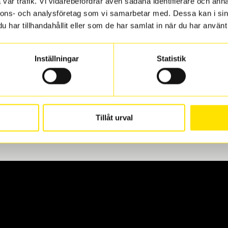
vår trafik. Vi vidarebefordrar även sådana identifierare och anna
nnons- och analysföretag som vi samarbetar med. Dessa kan i sin
har tillhandahållit eller som de har samlat in när du har använt 
len
 oss levereras de direkt till någon av våra däckverkstäder i G
Inställningar
Statistik
för upphämtning eller service. När vi byter dina däck ser vi ti
Tillåt urval