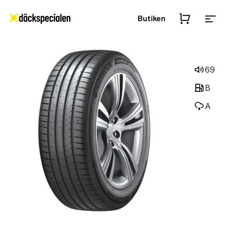
Butiken
69
B
A