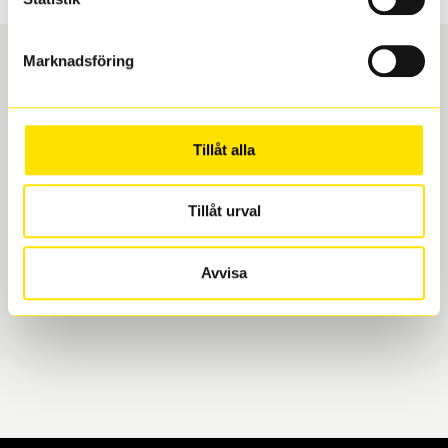
Marknadsföring
Boka och hämta hos Däckspecialen
Tillåt alla
När du beställer dina nya däck eller fälgar hos oss
levereras de direkt till någon av våra däckverkstäder i
Göteborg. Välj mellan Hisingen (Bäckebol) eller
Tillåt urval
Mölndal. I beställningen anger du datum och tid för
upphämtning eller service. När vi byter dina däck ser
Avvisa
vi till att de uppfyller alla krav för en säker körning.