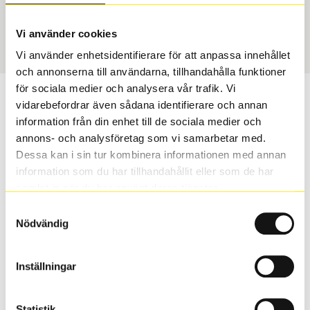
Sommar
235/45 R 18 98W
Art nummer
Vi använder cookies
3652
Vi använder enhetsidentifierare för att anpassa innehållet
och annonserna till användarna, tillhandahålla funktioner
för sociala medier och analysera vår trafik. Vi
Passar detta däck min bil?
vidarebefordrar även sådana identifierare och annan
information från din enhet till de sociala medier och
Ange registreringsnummer för att se om det däck du
annons- och analysföretag som vi samarbetar med.
valt passar din bilmodell. Om du köper däck som skall
Dessa kan i sin tur kombinera informationen med annan
sättas på dina befintliga fälgar, se till att kolla en extra
information som du har tillhandahållit eller som de har
gång så att däck och fälg har samma dimensioner.
samlat in när du har använt deras tjänster.
Ibland kan fälgen ha bytts ut under årens lopp och
Samtyckesval
inte vara samma dimension som bilen hade ut från
Nödvändig
fabrik.
Inställningar
S
Sök
Statistik