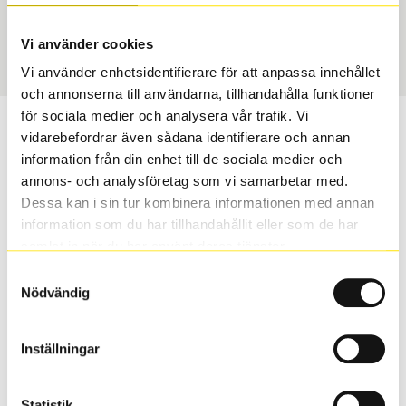
USA, 4x4
235/45 R 19 99Y
Art nummer
Vi använder cookies
55166
Vi använder enhetsidentifierare för att anpassa innehållet
och annonserna till användarna, tillhandahålla funktioner
för sociala medier och analysera vår trafik. Vi
Passar detta däck min bil?
vidarebefordrar även sådana identifierare och annan
information från din enhet till de sociala medier och
Ange registreringsnummer för att se om det däck du
annons- och analysföretag som vi samarbetar med.
valt passar din bilmodell. Om du köper däck som skall
Dessa kan i sin tur kombinera informationen med annan
sättas på dina befintliga fälgar, se till att kolla en extra
information som du har tillhandahållit eller som de har
gång så att däck och fälg har samma dimensioner.
samlat in när du har använt deras tjänster.
Ibland kan fälgen ha bytts ut under årens lopp och
Samtyckesval
inte vara samma dimension som bilen hade ut från
Nödvändig
fabrik.
Inställningar
S
Sök
Statistik