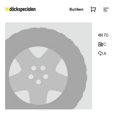
Butiken
70
C
A