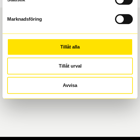
Marknadsföring
Boka och hämta hos Däckspecialen
Tillåt alla
När du beställer dina nya däck eller fälgar hos oss
levereras de direkt till någon av våra däckverkstäder i
Göteborg. Välj mellan Hisingen (Bäckebol) eller
Tillåt urval
Mölndal. I beställningen anger du datum och tid för
upphämtning eller service. När vi byter dina däck ser
Avvisa
vi till att de uppfyller alla krav för en säker körning.