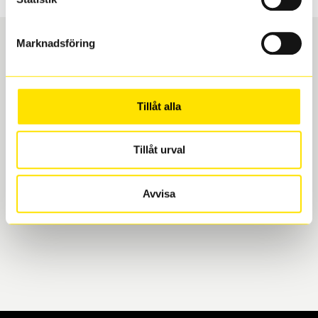
Marknadsföring
Boka och hämta hos Däckspecialen
Tillåt alla
När du beställer dina nya däck eller fälgar hos oss
levereras de direkt till någon av våra däckverkstäder i
Göteborg. Välj mellan Hisingen (Bäckebol) eller
Tillåt urval
Mölndal. I beställningen anger du datum och tid för
upphämtning eller service. När vi byter dina däck ser
Avvisa
vi till att de uppfyller alla krav för en säker körning.