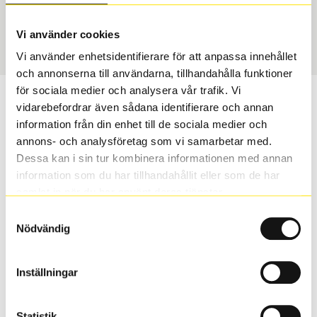
USA, 4x4
235/45 R 20 100V
Art nummer
Vi använder cookies
75254
Vi använder enhetsidentifierare för att anpassa innehållet
och annonserna till användarna, tillhandahålla funktioner
för sociala medier och analysera vår trafik. Vi
Passar detta däck min bil?
vidarebefordrar även sådana identifierare och annan
information från din enhet till de sociala medier och
Ange registreringsnummer för att se om det däck du
annons- och analysföretag som vi samarbetar med.
valt passar din bilmodell. Om du köper däck som skall
Dessa kan i sin tur kombinera informationen med annan
sättas på dina befintliga fälgar, se till att kolla en extra
information som du har tillhandahållit eller som de har
gång så att däck och fälg har samma dimensioner.
samlat in när du har använt deras tjänster.
Ibland kan fälgen ha bytts ut under årens lopp och
Samtyckesval
inte vara samma dimension som bilen hade ut från
Nödvändig
fabrik.
Inställningar
S
Sök
Statistik