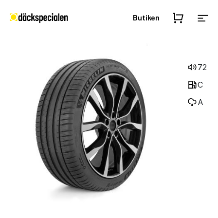
Butiken
72
C
A