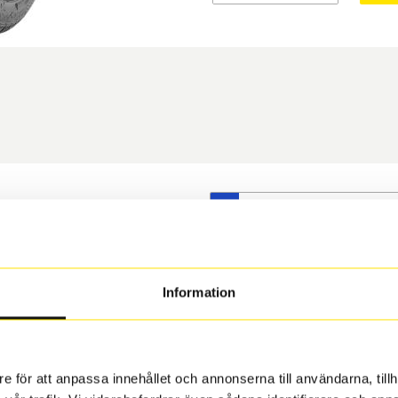
S
t däck du valt passar din
s på dina befintliga fälgar,
 och fälg har samma
Information
 under årens lopp och inte
rån fabrik.
e för att anpassa innehållet och annonserna till användarna, tillh