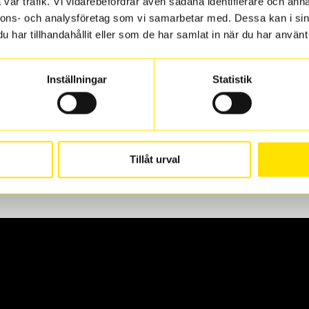
vår trafik. Vi vidarebefordrar även sådana identifierare och anna
nnons- och analysföretag som vi samarbetar med. Dessa kan i sin
har tillhandahållit eller som de har samlat in när du har använt 
len
 oss levereras de direkt till någon av våra däckverkstäder i G
Inställningar
Statistik
för upphämtning eller service. När vi byter dina däck ser vi ti
Tillåt urval