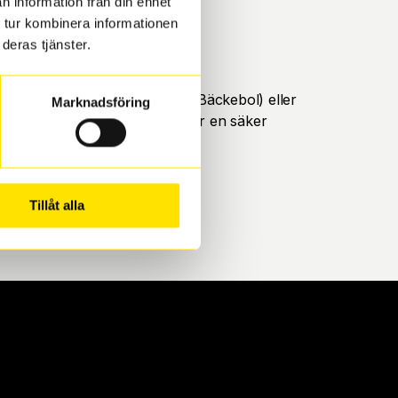
n information från din enhet
 tur kombinera informationen
deras tjänster.
öteborg. Välj mellan Hisingen (Bäckebol) eller
Marknadsföring
ll att de uppfyller alla krav för en säker
Tillåt alla