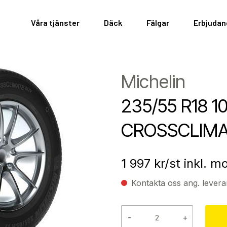
Våra tjänster
Däck
Fälgar
Erbjuda
Michelin
235/55 R18 1
CROSSCLIMA
1 997
kr/st inkl. 
Kontakta oss ang. levera
-
+