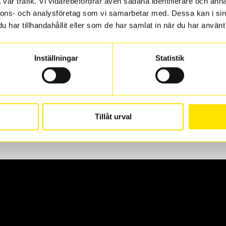
vår trafik. Vi vidarebefordrar även sådana identifierare och anna
nnons- och analysföretag som vi samarbetar med. Dessa kan i sin
har tillhandahållit eller som de har samlat in när du har använt 
len
 oss levereras de direkt till någon av våra däckverkstäder i G
Inställningar
Statistik
för upphämtning eller service. När vi byter dina däck ser vi ti
Tillåt urval