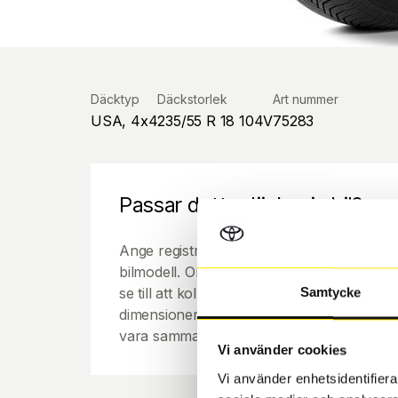
Däcktyp
Däckstorlek
Art nummer
USA, 4x4
235/55 R 18 104V
75283
Passar detta däck min bil?
Ange registreringsnummer för att se om de
bilmodell. Om du köper däck som skall sätta
se till att kolla en extra gång så att däck
Samtycke
dimensioner. Ibland kan fälgen ha bytts ut
vara samma dimension som bilen hade ut f
Vi använder cookies
Vi använder enhetsidentifierar