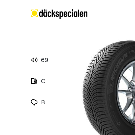
69
C
B