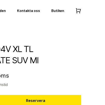
nden
Kontakta oss
Butiken
04V XL TL
TE SUV MI
moms
nstid
Reservera