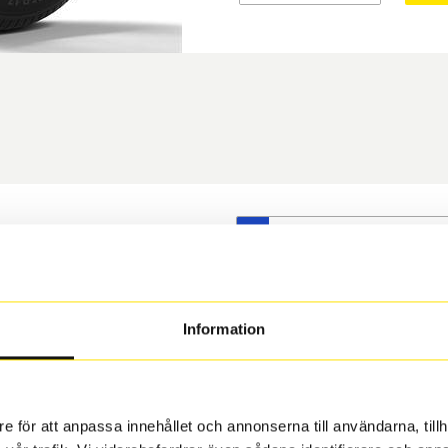
S
t däck du valt passar din
s på dina befintliga fälgar,
 och fälg har samma
Information
 under årens lopp och inte
rån fabrik.
e för att anpassa innehållet och annonserna till användarna, tillh