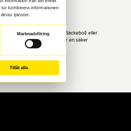
n information från din enhet
 tur kombinera informationen
deras tjänster.
öteborg. Välj mellan Hisingen (Bäckebol) eller
Marknadsföring
ll att de uppfyller alla krav för en säker
Tillåt alla