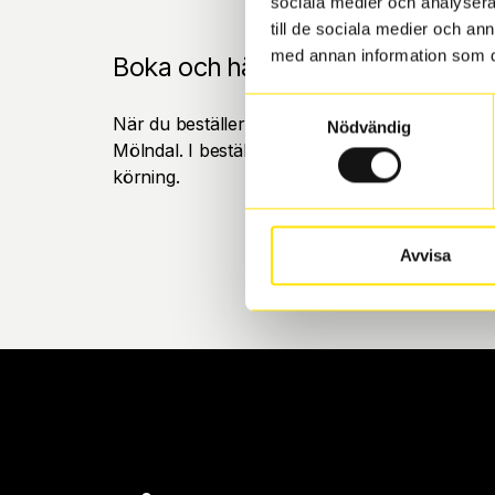
sociala medier och analysera 
till de sociala medier och a
med annan information som du 
Boka och hämta hos Däckspecia
Samtyckesval
När du beställer dina nya däck eller fälgar hos
Nödvändig
Mölndal. I beställningen anger du datum och tid 
körning.
Avvisa