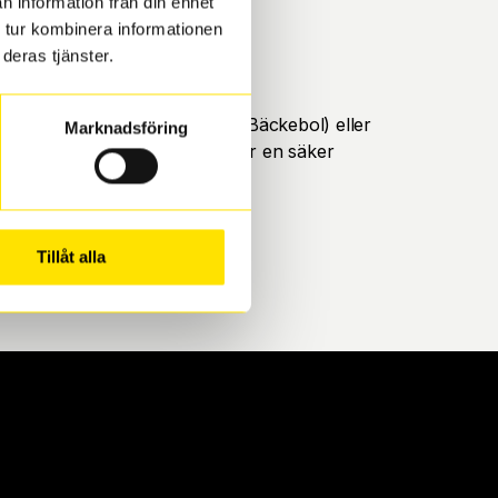
n information från din enhet
 tur kombinera informationen
deras tjänster.
öteborg. Välj mellan Hisingen (Bäckebol) eller
Marknadsföring
ll att de uppfyller alla krav för en säker
Tillåt alla