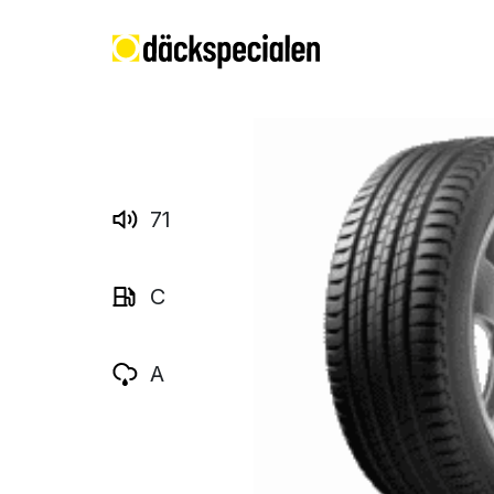
71
C
A