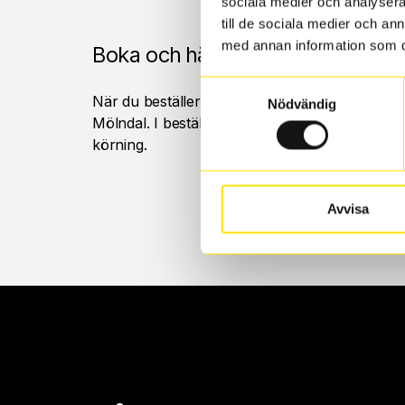
sociala medier och analysera 
till de sociala medier och a
med annan information som du 
Boka och hämta hos Däckspecia
Samtyckesval
När du beställer dina nya däck eller fälgar hos
Nödvändig
Mölndal. I beställningen anger du datum och tid 
körning.
Avvisa