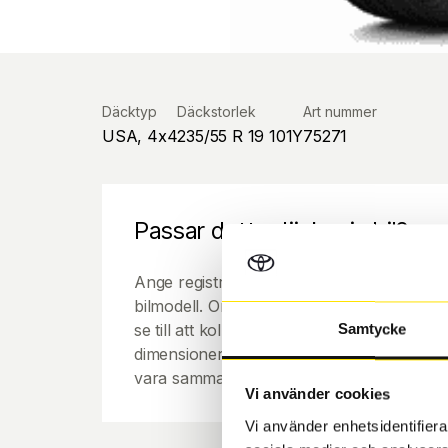
Däcktyp
Däckstorlek
Art nummer
USA, 4x4
235/55 R 19 101Y
75271
Passar detta däck min bil?
Ange registreringsnummer för att se om de
bilmodell. Om du köper däck som skall sätta
se till att kolla en extra gång så att däck
Samtycke
dimensioner. Ibland kan fälgen ha bytts ut
vara samma dimension som bilen hade ut f
Vi använder cookies
Vi använder enhetsidentifierar