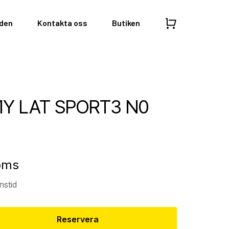
nden
Kontakta oss
Butiken
01Y LAT SPORT3 N0
moms
nstid
Reservera