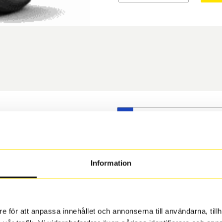
S
t däck du valt passar din
s på dina befintliga fälgar,
 och fälg har samma
Information
 under årens lopp och inte
rån fabrik.
e för att anpassa innehållet och annonserna till användarna, tillh