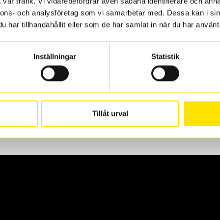
vår trafik. Vi vidarebefordrar även sådana identifierare och anna
nnons- och analysföretag som vi samarbetar med. Dessa kan i sin
har tillhandahållit eller som de har samlat in när du har använt 
len
 oss levereras de direkt till någon av våra däckverkstäder i G
Inställningar
Statistik
för upphämtning eller service. När vi byter dina däck ser vi ti
Tillåt urval