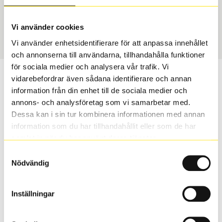
USA, 4x4 vinter
235/55 R 19 101H
Art nummer
Vi använder cookies
2098
Vi använder enhetsidentifierare för att anpassa innehållet
och annonserna till användarna, tillhandahålla funktioner
för sociala medier och analysera vår trafik. Vi
Passar detta däck min bil?
vidarebefordrar även sådana identifierare och annan
information från din enhet till de sociala medier och
annons- och analysföretag som vi samarbetar med.
Ange registreringsnummer för att se om det däck du
Dessa kan i sin tur kombinera informationen med annan
valt passar din bilmodell. Om du köper däck som skall
information som du har tillhandahållit eller som de har
sättas på dina befintliga fälgar, se till att kolla en extra
samlat in när du har använt deras tjänster.
gång så att däck och fälg har samma dimensioner.
Ibland kan fälgen ha bytts ut under årens lopp och
Samtyckesval
inte vara samma dimension som bilen hade ut från
Nödvändig
fabrik.
Inställningar
S
Sök