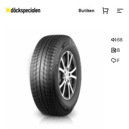
Butiken
68
B
F