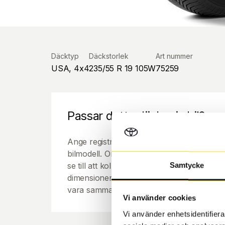
Däcktyp
Däckstorlek
Art nummer
USA, 4x4
235/55 R 19 105W
75259
Passar detta däck min bil?
Ange registreringsnummer för att se om de
bilmodell. Om du köper däck som skall sätta
se till att kolla en extra gång så att däck
Samtycke
dimensioner. Ibland kan fälgen ha bytts ut
vara samma dimension som bilen hade ut f
Vi använder cookies
Vi använder enhetsidentifierar