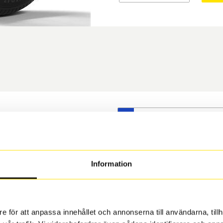
S
t däck du valt passar din
s på dina befintliga fälgar,
 och fälg har samma
Information
 under årens lopp och inte
rån fabrik.
e för att anpassa innehållet och annonserna till användarna, tillh