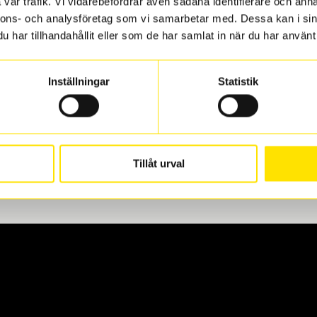
vår trafik. Vi vidarebefordrar även sådana identifierare och anna
nnons- och analysföretag som vi samarbetar med. Dessa kan i sin
har tillhandahållit eller som de har samlat in när du har använt 
len
 oss levereras de direkt till någon av våra däckverkstäder i G
Inställningar
Statistik
för upphämtning eller service. När vi byter dina däck ser vi ti
Tillåt urval