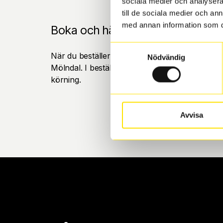
sociala medier och analysera 
till de sociala medier och a
med annan information som du 
Boka och hämta hos Däckspecia
Samtyckesval
När du beställer dina nya däck eller fälgar hos
Nödvändig
Mölndal. I beställningen anger du datum och tid 
körning.
Avvisa