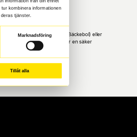
n information från din enhet
 tur kombinera informationen
deras tjänster.
öteborg. Välj mellan Hisingen (Bäckebol) eller
Marknadsföring
ll att de uppfyller alla krav för en säker
Tillåt alla