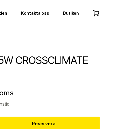
nden
Kontakta oss
Butiken
105W CROSSCLIMATE
moms
nstid
Reservera