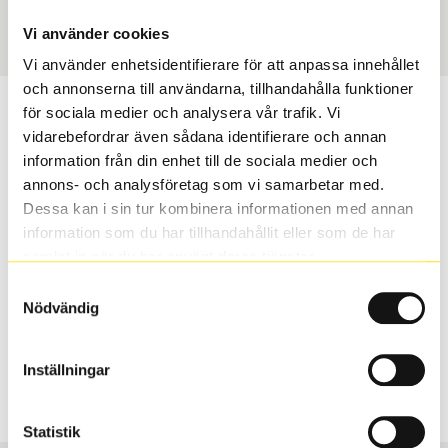
Art nummer
2038
Vi använder cookies
Vi använder enhetsidentifierare för att anpassa innehållet
och annonserna till användarna, tillhandahålla funktioner
Passar detta däck min bil?
för sociala medier och analysera vår trafik. Vi
vidarebefordrar även sådana identifierare och annan
information från din enhet till de sociala medier och
Ange registreringsnummer för att se om det däck du
annons- och analysföretag som vi samarbetar med.
valt passar din bilmodell. Om du köper däck som skall
Dessa kan i sin tur kombinera informationen med annan
sättas på dina befintliga fälgar, se till att kolla en extra
information som du har tillhandahållit eller som de har
gång så att däck och fälg har samma dimensioner.
samlat in när du har använt deras tjänster.
Ibland kan fälgen ha bytts ut under årens lopp och
inte vara samma dimension som bilen hade ut från
Samtyckesval
Nödvändig
fabrik.
Inställningar
S
Sök
Statistik