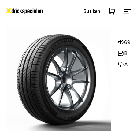
Butiken
69
B
A