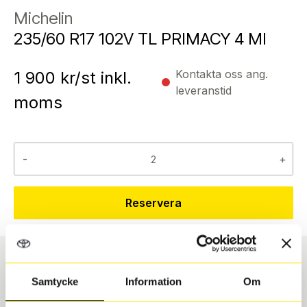
Michelin
235/60 R17 102V TL PRIMACY 4 MI
Kontakta oss ang.
1 900
kr/st inkl.
leveranstid
moms
-
+
Reservera
Däcktyp
Däckstorlek
Samtycke
Information
Om
Sommar
235/60 R 17 102V