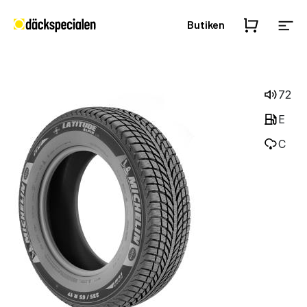
Butiken
72
E
C