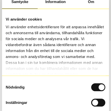
Samtycke
Information
Om
Däcktyp
Däckstorlek
USA, 4x4 vinter
235/65 R 17 104H
Vi använder cookies
Art nummer
Vi använder enhetsidentifierare för att anpassa innehållet
1944
och annonserna till användarna, tillhandahålla funktioner
för sociala medier och analysera vår trafik. Vi
vidarebefordrar även sådana identifierare och annan
Passar detta däck min bil?
information från din enhet till de sociala medier och
annons- och analysföretag som vi samarbetar med.
Ange registreringsnummer för att se om det däck du
Dessa kan i sin tur kombinera informationen med annan
valt passar din bilmodell. Om du köper däck som skall
information som du har tillhandahållit eller som de har
sättas på dina befintliga fälgar, se till att kolla en extra
samlat in när du har använt deras tjänster.
gång så att däck och fälg har samma dimensioner.
Samtyckesval
Ibland kan fälgen ha bytts ut under årens lopp och
Nödvändig
inte vara samma dimension som bilen hade ut från
fabrik.
Inställningar