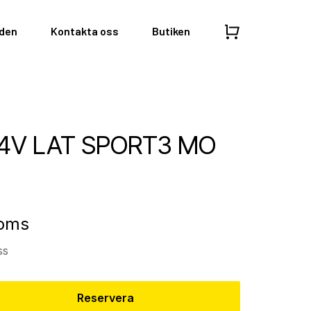
nden
Kontakta oss
Butiken
04V LAT SPORT3 MO
moms
ss
Reservera