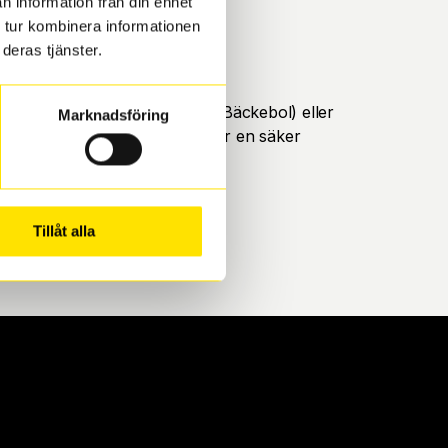
n information från din enhet
 tur kombinera informationen
deras tjänster.
öteborg. Välj mellan Hisingen (Bäckebol) eller
Marknadsföring
ll att de uppfyller alla krav för en säker
Tillåt alla