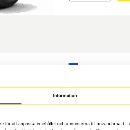
S
t däck du valt passar din
s på dina befintliga fälgar,
 och fälg har samma
Information
 under årens lopp och inte
rån fabrik.
e för att anpassa innehållet och annonserna till användarna, tillh