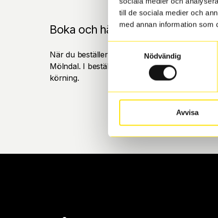
sociala medier och analysera 
till de sociala medier och a
med annan information som du 
Boka och hämta hos Däckspecia
Samtyckesval
När du beställer dina nya däck eller fälgar hos
Nödvändig
Mölndal. I beställningen anger du datum och tid 
körning.
Avvisa