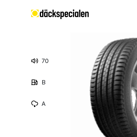
70
B
A