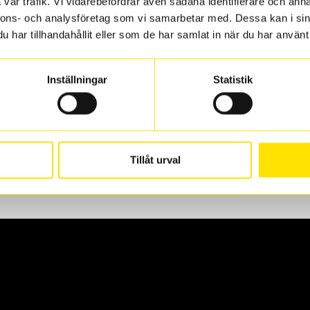
vår trafik. Vi vidarebefordrar även sådana identifierare och anna
nnons- och analysföretag som vi samarbetar med. Dessa kan i sin
har tillhandahållit eller som de har samlat in när du har använt 
len
 oss levereras de direkt till någon av våra däckverkstäder i G
Inställningar
Statistik
för upphämtning eller service. När vi byter dina däck ser vi ti
Tillåt urval