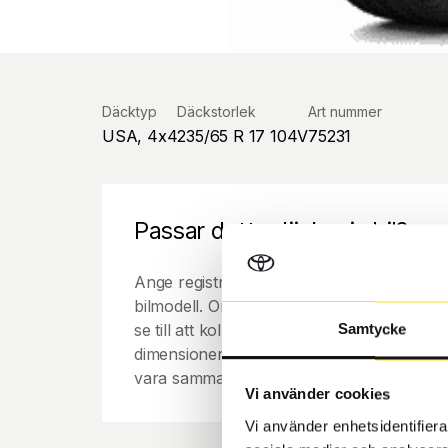
Däcktyp
Däckstorlek
Art nummer
USA, 4x4
235/65 R 17 104V
75231
Passar detta däck min bil?
Ange registreringsnummer för att se om de
bilmodell. Om du köper däck som skall sätta
se till att kolla en extra gång så att däck
Samtycke
dimensioner. Ibland kan fälgen ha bytts ut
vara samma dimension som bilen hade ut f
Vi använder cookies
Vi använder enhetsidentifierar