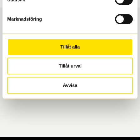
Marknadsföring
Boka och hämta hos Däckspecialen
Tillåt alla
När du beställer dina nya däck eller fälgar hos oss
levereras de direkt till någon av våra däckverkstäder i
Göteborg. Välj mellan Hisingen (Bäckebol) eller
Tillåt urval
Mölndal. I beställningen anger du datum och tid för
upphämtning eller service. När vi byter dina däck ser
Avvisa
vi till att de uppfyller alla krav för en säker körning.