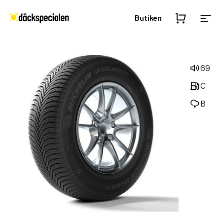
Butiken
69
C
B