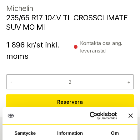
Michelin
235/65 R17 104V TL CROSSCLIMATE
SUV MO MI
Kontakta oss ang.
1 896
kr/st inkl.
leveranstid
moms
-
+
Reservera
Samtycke
Information
Om
Däcktyp
Däckstorlek