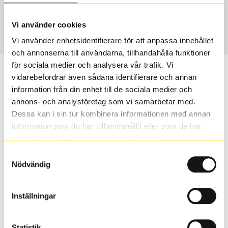
USA, 4x4 vinter
235/65 R 17 108T
Art nummer
Vi använder cookies
2047
Vi använder enhetsidentifierare för att anpassa innehållet
och annonserna till användarna, tillhandahålla funktioner
för sociala medier och analysera vår trafik. Vi
Passar detta däck min bil?
vidarebefordrar även sådana identifierare och annan
information från din enhet till de sociala medier och
Ange registreringsnummer för att se om det däck du
annons- och analysföretag som vi samarbetar med.
valt passar din bilmodell. Om du köper däck som skall
Dessa kan i sin tur kombinera informationen med annan
sättas på dina befintliga fälgar, se till att kolla en extra
information som du har tillhandahållit eller som de har
gång så att däck och fälg har samma dimensioner.
samlat in när du har använt deras tjänster.
Ibland kan fälgen ha bytts ut under årens lopp och
Samtyckesval
inte vara samma dimension som bilen hade ut från
Nödvändig
fabrik.
Inställningar
S
Sök
Statistik