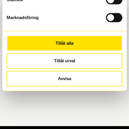
Marknadsföring
Boka och hämta hos Däckspecialen
Tillåt alla
När du beställer dina nya däck eller fälgar hos oss
levereras de direkt till någon av våra däckverkstäder i
Göteborg. Välj mellan Hisingen (Bäckebol) eller
Tillåt urval
Mölndal. I beställningen anger du datum och tid för
upphämtning eller service. När vi byter dina däck ser
Avvisa
vi till att de uppfyller alla krav för en säker körning.