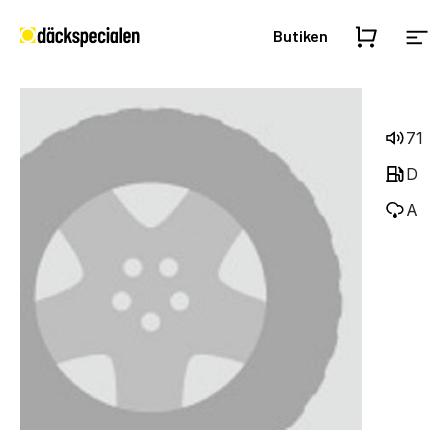
Butiken
71
D
A