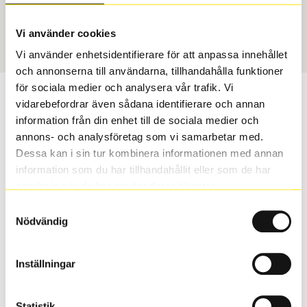
USA, 4x4
235/65 R 17 104W
Art nummer
Vi använder cookies
2493
Vi använder enhetsidentifierare för att anpassa innehållet
och annonserna till användarna, tillhandahålla funktioner
för sociala medier och analysera vår trafik. Vi
Passar detta däck min bil?
vidarebefordrar även sådana identifierare och annan
information från din enhet till de sociala medier och
Ange registreringsnummer för att se om det däck du
annons- och analysföretag som vi samarbetar med.
valt passar din bilmodell. Om du köper däck som skall
Dessa kan i sin tur kombinera informationen med annan
sättas på dina befintliga fälgar, se till att kolla en extra
information som du har tillhandahållit eller som de har
gång så att däck och fälg har samma dimensioner.
samlat in när du har använt deras tjänster.
Ibland kan fälgen ha bytts ut under årens lopp och
Samtyckesval
inte vara samma dimension som bilen hade ut från
Nödvändig
fabrik.
Inställningar
S
Sök
Statistik