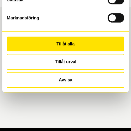
Marknadsföring
Boka och hämta hos Däckspecialen
Tillåt alla
När du beställer dina nya däck eller fälgar hos oss
levereras de direkt till någon av våra däckverkstäder i
Göteborg. Välj mellan Hisingen (Bäckebol) eller
Tillåt urval
Mölndal. I beställningen anger du datum och tid för
upphämtning eller service. När vi byter dina däck ser
Avvisa
vi till att de uppfyller alla krav för en säker körning.