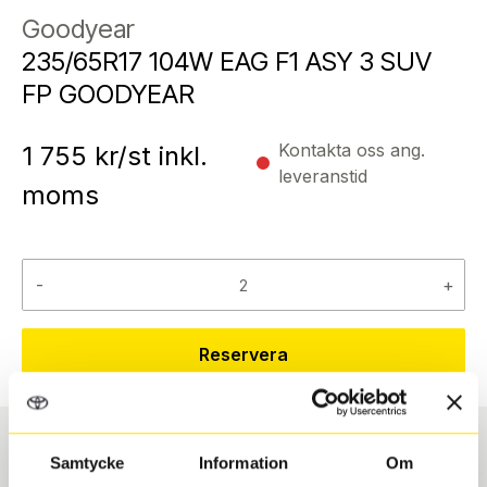
Goodyear
235/65R17 104W EAG F1 ASY 3 SUV
FP GOODYEAR
Kontakta oss ang.
1 755
kr/st inkl.
leveranstid
moms
-
+
Reservera
Samtycke
Information
Om
Däcktyp
Däckstorlek