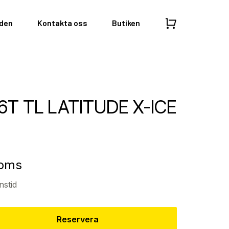
nden
Kontakta oss
Butiken
6T TL LATITUDE X-ICE
moms
nstid
Reservera