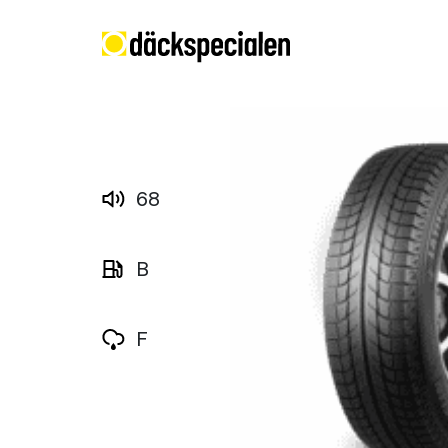
68
B
F