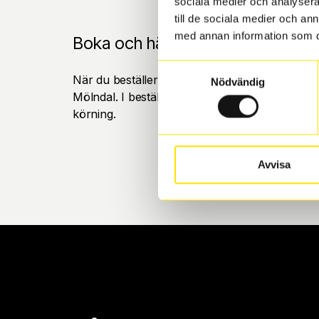
sociala medier och analysera 
till de sociala medier och a
med annan information som du 
Boka och hämta hos Däckspecia
Samtyckesval
När du beställer dina nya däck eller fälgar hos
Nödvändig
Mölndal. I beställningen anger du datum och tid 
körning.
Avvisa