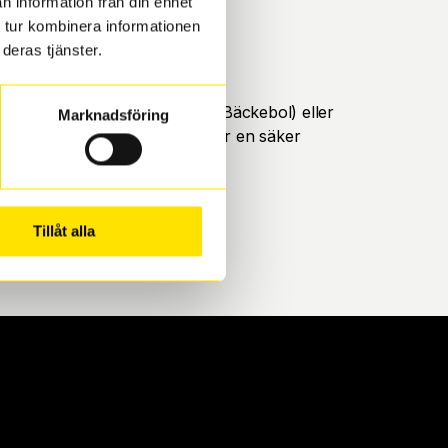
n information från din enhet
 tur kombinera informationen
deras tjänster.
öteborg. Välj mellan Hisingen (Bäckebol) eller
Marknadsföring
ll att de uppfyller alla krav för en säker
Tillåt alla