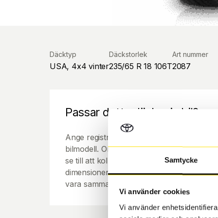
Däcktyp
Däckstorlek
Art nummer
USA, 4x4 vinter
235/65 R 18 106T
2087
Passar detta däck min bil?
Ange registreringsnummer för att se om de
bilmodell. Om du köper däck som skall sätta
se till att kolla en extra gång så att däck
Samtycke
dimensioner. Ibland kan fälgen ha bytts ut
vara samma dimension som bilen hade ut f
Vi använder cookies
Vi använder enhetsidentifierar