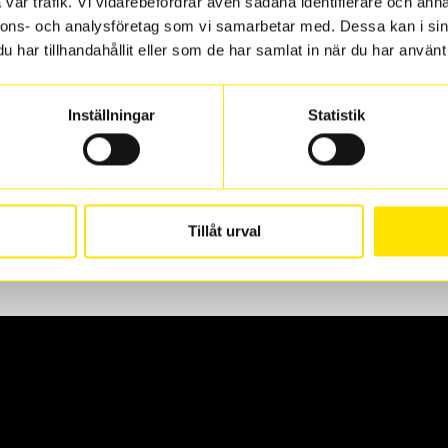
vår trafik. Vi vidarebefordrar även sådana identifierare och anna
nnons- och analysföretag som vi samarbetar med. Dessa kan i sin
har tillhandahållit eller som de har samlat in när du har använt 
len
 oss levereras de direkt till någon av våra däckverkstäder i G
Inställningar
Statistik
för upphämtning eller service. När vi byter dina däck ser vi ti
Tillåt urval