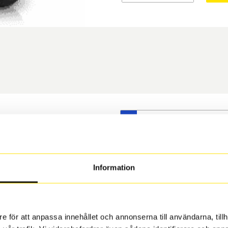
S
t däck du valt passar din
s på dina befintliga fälgar,
 och fälg har samma
Information
 under årens lopp och inte
rån fabrik.
e för att anpassa innehållet och annonserna till användarna, tillh