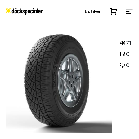
Butiken
71
C
C