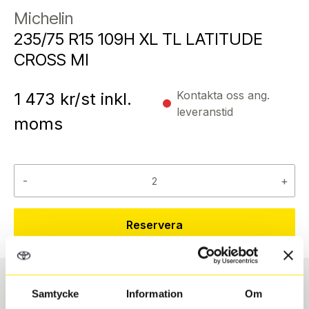
Michelin
235/75 R15 109H XL TL LATITUDE
CROSS MI
Kontakta oss ang.
1 473
kr/st inkl.
leveranstid
moms
-
+
Reservera
Samtycke
Information
Om
Däcktyp
Däckstorlek