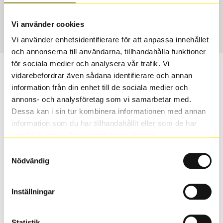
USA, 4x4
235/75 R 15 109H
Art nummer
Vi använder cookies
75273
Vi använder enhetsidentifierare för att anpassa innehållet
och annonserna till användarna, tillhandahålla funktioner
för sociala medier och analysera vår trafik. Vi
Passar detta däck min bil?
vidarebefordrar även sådana identifierare och annan
information från din enhet till de sociala medier och
Ange registreringsnummer för att se om det däck du
annons- och analysföretag som vi samarbetar med.
valt passar din bilmodell. Om du köper däck som skall
Dessa kan i sin tur kombinera informationen med annan
sättas på dina befintliga fälgar, se till att kolla en extra
information som du har tillhandahållit eller som de har
gång så att däck och fälg har samma dimensioner.
samlat in när du har använt deras tjänster.
Ibland kan fälgen ha bytts ut under årens lopp och
Samtyckesval
inte vara samma dimension som bilen hade ut från
Nödvändig
fabrik.
Inställningar
S
Sök
Statistik