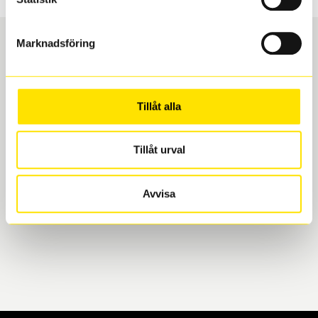
Marknadsföring
Boka och hämta hos Däckspecialen
Tillåt alla
När du beställer dina nya däck eller fälgar hos oss
levereras de direkt till någon av våra däckverkstäder i
Göteborg. Välj mellan Hisingen (Bäckebol) eller
Tillåt urval
Mölndal. I beställningen anger du datum och tid för
upphämtning eller service. När vi byter dina däck ser
Avvisa
vi till att de uppfyller alla krav för en säker körning.