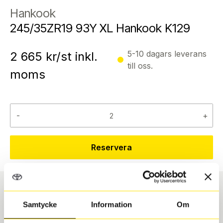
Hankook
245/35ZR19 93Y XL Hankook K129
5-10 dagars leverans
2 665
kr/st inkl.
till oss.
moms
-
+
Reservera
Däcktyp
Däckstorlek
Samtycke
Information
Om
Sommar
245/35 R 19 93Y