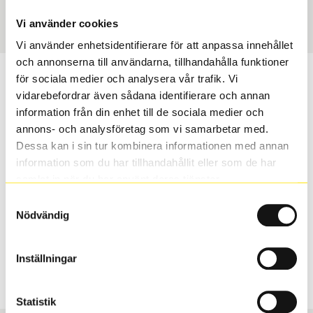
Art nummer
3680
Vi använder cookies
Vi använder enhetsidentifierare för att anpassa innehållet
och annonserna till användarna, tillhandahålla funktioner
Passar detta däck min bil?
för sociala medier och analysera vår trafik. Vi
vidarebefordrar även sådana identifierare och annan
information från din enhet till de sociala medier och
Ange registreringsnummer för att se om det däck du
annons- och analysföretag som vi samarbetar med.
valt passar din bilmodell. Om du köper däck som skall
Dessa kan i sin tur kombinera informationen med annan
sättas på dina befintliga fälgar, se till att kolla en extra
information som du har tillhandahållit eller som de har
gång så att däck och fälg har samma dimensioner.
samlat in när du har använt deras tjänster.
Ibland kan fälgen ha bytts ut under årens lopp och
inte vara samma dimension som bilen hade ut från
Samtyckesval
Nödvändig
fabrik.
Inställningar
S
Sök
Statistik