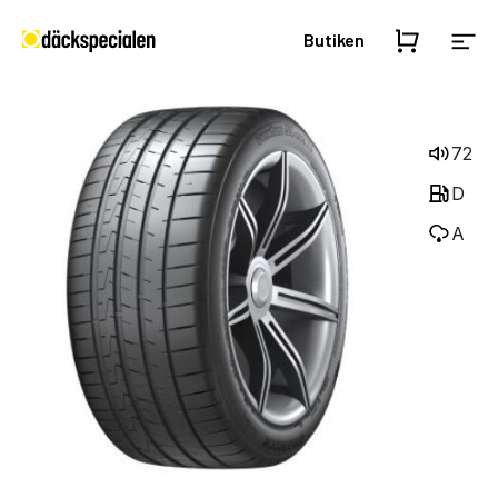
Butiken
72
D
A