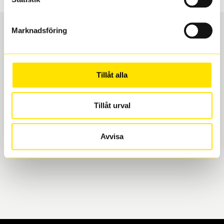
Marknadsföring
Boka och hämta hos Däckspecialen
Tillåt alla
När du beställer dina nya däck eller fälgar hos oss
levereras de direkt till någon av våra däckverkstäder i
Göteborg. Välj mellan Hisingen (Bäckebol) eller
Tillåt urval
Mölndal. I beställningen anger du datum och tid för
upphämtning eller service. När vi byter dina däck ser
Avvisa
vi till att de uppfyller alla krav för en säker körning.