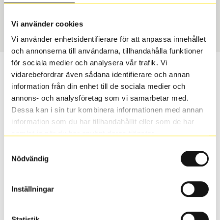
Sommar
245/40 R 19 98Y
Art nummer
Vi använder cookies
3407
Vi använder enhetsidentifierare för att anpassa innehållet
och annonserna till användarna, tillhandahålla funktioner
för sociala medier och analysera vår trafik. Vi
Passar detta däck min bil?
vidarebefordrar även sådana identifierare och annan
information från din enhet till de sociala medier och
Ange registreringsnummer för att se om det däck du
annons- och analysföretag som vi samarbetar med.
valt passar din bilmodell. Om du köper däck som skall
Dessa kan i sin tur kombinera informationen med annan
sättas på dina befintliga fälgar, se till att kolla en extra
information som du har tillhandahållit eller som de har
gång så att däck och fälg har samma dimensioner.
samlat in när du har använt deras tjänster.
Ibland kan fälgen ha bytts ut under årens lopp och
Samtyckesval
inte vara samma dimension som bilen hade ut från
Nödvändig
fabrik.
Inställningar
S
Sök
Statistik