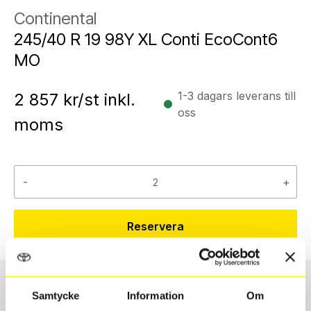
Continental
245/40 R 19 98Y XL Conti EcoCont6
MO
1-3 dagars leverans till
2 857
kr/st inkl.
oss
moms
-
+
Reservera
Samtycke
Information
Om
Däcktyp
Däckstorlek