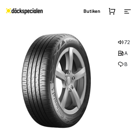
Butiken
72
A
B