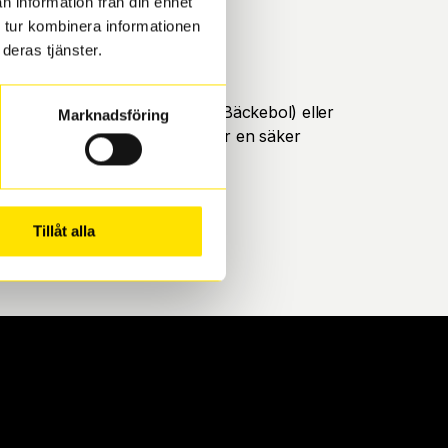
n information från din enhet
 tur kombinera informationen
deras tjänster.
öteborg. Välj mellan Hisingen (Bäckebol) eller
Marknadsföring
ll att de uppfyller alla krav för en säker
Tillåt alla