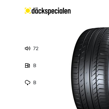
72
B
B