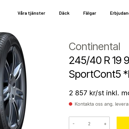
Våra tjänster
Däck
Fälgar
Erbjuda
Continental
245/40 R 19 
SportCont5 
2 857
kr/st inkl. 
Kontakta oss ang. levera
-
+