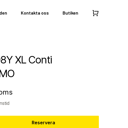
nden
Kontakta oss
Butiken
98Y XL Conti
*MO
moms
nstid
Reservera