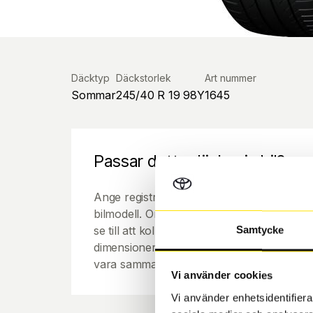
Däcktyp
Däckstorlek
Art nummer
Sommar
245/40 R 19 98Y
1645
Passar detta däck min bil?
Ange registreringsnummer för att se om de
bilmodell. Om du köper däck som skall sätta
se till att kolla en extra gång så att däck
Samtycke
dimensioner. Ibland kan fälgen ha bytts ut
vara samma dimension som bilen hade ut f
Vi använder cookies
Vi använder enhetsidentifierar