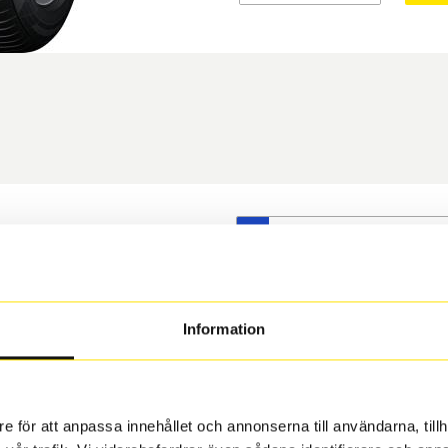
S
t däck du valt passar din
s på dina befintliga fälgar,
 och fälg har samma
Information
 under årens lopp och inte
rån fabrik.
e för att anpassa innehållet och annonserna till användarna, tillh