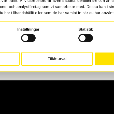
vår trafik. Vi vidarebefordrar även sådana identifierare och anna
nnons- och analysföretag som vi samarbetar med. Dessa kan i sin
har tillhandahållit eller som de har samlat in när du har använt 
len
 oss levereras de direkt till någon av våra däckverkstäder i G
Inställningar
Statistik
för upphämtning eller service. När vi byter dina däck ser vi ti
Tillåt urval