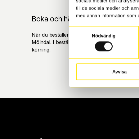
sociala medier och analysera 
till de sociala medier och a
med annan information som du 
Boka och hämta hos Däckspecia
Samtyckesval
När du beställer dina nya däck eller fälgar hos
Nödvändig
Mölndal. I beställningen anger du datum och tid 
körning.
Avvisa