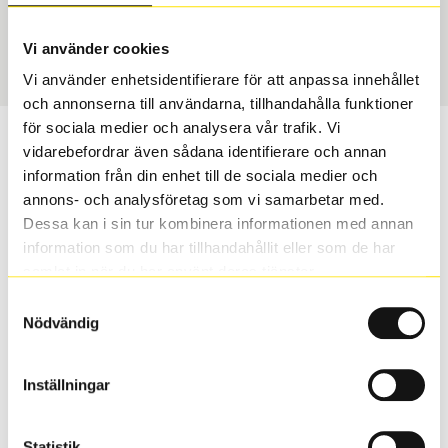
Sommar
245/40 R 20 99V
Art nummer
Vi använder cookies
2955
Vi använder enhetsidentifierare för att anpassa innehållet
och annonserna till användarna, tillhandahålla funktioner
för sociala medier och analysera vår trafik. Vi
Passar detta däck min bil?
vidarebefordrar även sådana identifierare och annan
information från din enhet till de sociala medier och
Ange registreringsnummer för att se om det däck du
annons- och analysföretag som vi samarbetar med.
valt passar din bilmodell. Om du köper däck som skall
Dessa kan i sin tur kombinera informationen med annan
sättas på dina befintliga fälgar, se till att kolla en extra
information som du har tillhandahållit eller som de har
gång så att däck och fälg har samma dimensioner.
samlat in när du har använt deras tjänster.
Ibland kan fälgen ha bytts ut under årens lopp och
Samtyckesval
inte vara samma dimension som bilen hade ut från
Nödvändig
fabrik.
Inställningar
S
Sök
Statistik