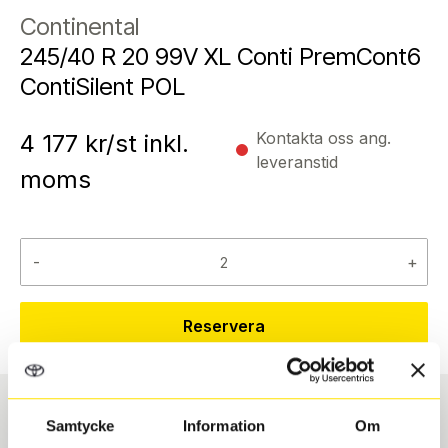
Continental
245/40 R 20 99V XL Conti PremCont6
ContiSilent POL
Kontakta oss ang.
4 177
kr/st inkl.
leveranstid
moms
-
+
Reservera
Samtycke
Information
Om
Däcktyp
Däckstorlek