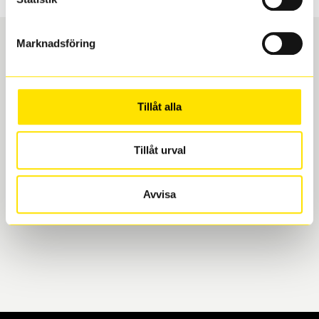
Marknadsföring
Boka och hämta hos Däckspecialen
Tillåt alla
När du beställer dina nya däck eller fälgar hos oss
levereras de direkt till någon av våra däckverkstäder i
Göteborg. Välj mellan Hisingen (Bäckebol) eller
Tillåt urval
Mölndal. I beställningen anger du datum och tid för
upphämtning eller service. När vi byter dina däck ser
Avvisa
vi till att de uppfyller alla krav för en säker körning.