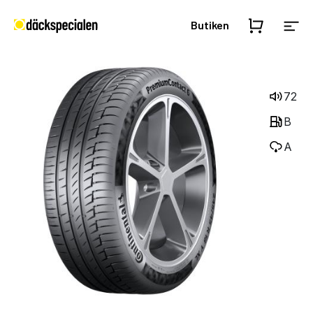
Butiken
72
B
A