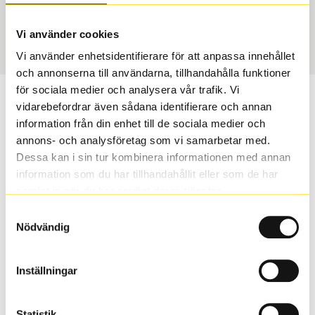
Sommar
245/40 R 20 99Y
Art nummer
Vi använder cookies
2041
Vi använder enhetsidentifierare för att anpassa innehållet
och annonserna till användarna, tillhandahålla funktioner
för sociala medier och analysera vår trafik. Vi
Passar detta däck min bil?
vidarebefordrar även sådana identifierare och annan
information från din enhet till de sociala medier och
Ange registreringsnummer för att se om det däck du
annons- och analysföretag som vi samarbetar med.
valt passar din bilmodell. Om du köper däck som skall
Dessa kan i sin tur kombinera informationen med annan
sättas på dina befintliga fälgar, se till att kolla en extra
information som du har tillhandahållit eller som de har
gång så att däck och fälg har samma dimensioner.
samlat in när du har använt deras tjänster.
Ibland kan fälgen ha bytts ut under årens lopp och
Samtyckesval
inte vara samma dimension som bilen hade ut från
Nödvändig
fabrik.
Inställningar
S
Sök
Statistik