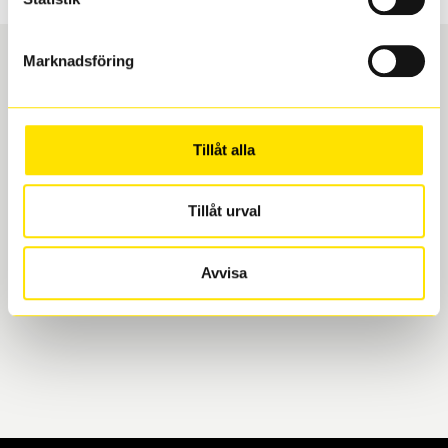
Marknadsföring
Boka och hämta hos Däckspecialen
Tillåt alla
När du beställer dina nya däck eller fälgar hos oss
levereras de direkt till någon av våra däckverkstäder i
Göteborg. Välj mellan Hisingen (Bäckebol) eller
Tillåt urval
Mölndal. I beställningen anger du datum och tid för
upphämtning eller service. När vi byter dina däck ser
Avvisa
vi till att de uppfyller alla krav för en säker körning.