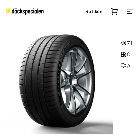
Butiken
71
C
A