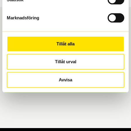
Marknadsföring
Boka och hämta hos Däckspecialen
Tillåt alla
När du beställer dina nya däck eller fälgar hos oss
levereras de direkt till någon av våra däckverkstäder i
Göteborg. Välj mellan Hisingen (Bäckebol) eller
Tillåt urval
Mölndal. I beställningen anger du datum och tid för
upphämtning eller service. När vi byter dina däck ser
Avvisa
vi till att de uppfyller alla krav för en säker körning.