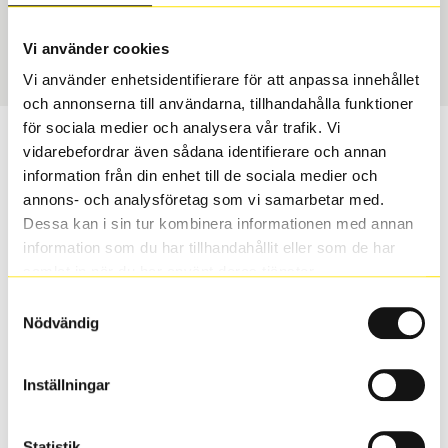
Sommar
245/40 R 20 99Y
Art nummer
Vi använder cookies
50240
Vi använder enhetsidentifierare för att anpassa innehållet
och annonserna till användarna, tillhandahålla funktioner
för sociala medier och analysera vår trafik. Vi
Passar detta däck min bil?
vidarebefordrar även sådana identifierare och annan
information från din enhet till de sociala medier och
Ange registreringsnummer för att se om det däck du
annons- och analysföretag som vi samarbetar med.
valt passar din bilmodell. Om du köper däck som skall
Dessa kan i sin tur kombinera informationen med annan
sättas på dina befintliga fälgar, se till att kolla en extra
information som du har tillhandahållit eller som de har
gång så att däck och fälg har samma dimensioner.
samlat in när du har använt deras tjänster.
Ibland kan fälgen ha bytts ut under årens lopp och
Samtyckesval
inte vara samma dimension som bilen hade ut från
Nödvändig
fabrik.
Inställningar
S
Sök
Statistik