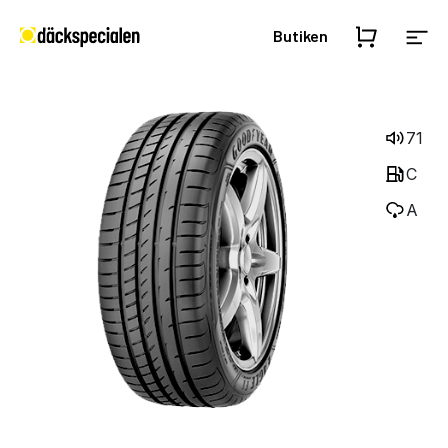
Butiken
71
C
A