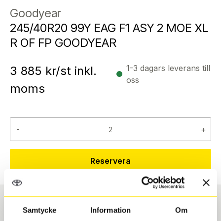
Goodyear
245/40R20 99Y EAG F1 ASY 2 MOE XL
R OF FP GOODYEAR
1-3 dagars leverans till
3 885
kr/st inkl.
oss
moms
-
+
Reservera
Samtycke
Information
Om
Däcktyp
Däckstorlek