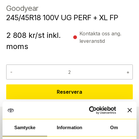
Goodyear
245/45R18 100V UG PERF + XL FP
Kontakta oss ang.
2 808
kr/st inkl.
leveranstid
moms
-
+
Reservera
Däcktyp
Däckstorlek
Samtycke
Information
Om
Vinter
245/45 R 18 100V