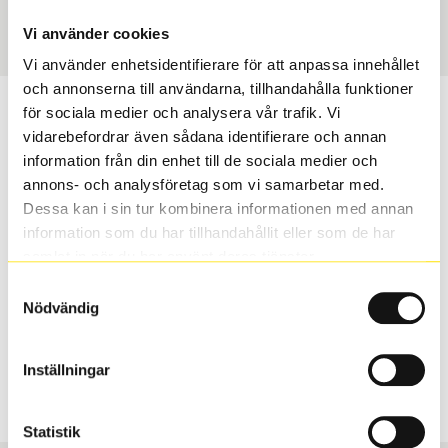
Art nummer
60036
Vi använder cookies
Vi använder enhetsidentifierare för att anpassa innehållet
och annonserna till användarna, tillhandahålla funktioner
Passar detta däck min bil?
för sociala medier och analysera vår trafik. Vi
vidarebefordrar även sådana identifierare och annan
information från din enhet till de sociala medier och
Ange registreringsnummer för att se om det däck du
annons- och analysföretag som vi samarbetar med.
valt passar din bilmodell. Om du köper däck som skall
Dessa kan i sin tur kombinera informationen med annan
sättas på dina befintliga fälgar, se till att kolla en extra
information som du har tillhandahållit eller som de har
gång så att däck och fälg har samma dimensioner.
samlat in när du har använt deras tjänster.
Ibland kan fälgen ha bytts ut under årens lopp och
inte vara samma dimension som bilen hade ut från
Samtyckesval
Nödvändig
fabrik.
Inställningar
S
Sök
Statistik