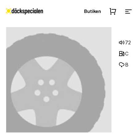
Butiken
72
C
B