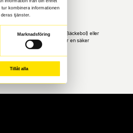
n information från din enhet
 tur kombinera informationen
deras tjänster.
öteborg. Välj mellan Hisingen (Bäckebol) eller
Marknadsföring
ll att de uppfyller alla krav för en säker
Tillåt alla