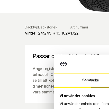
Däcktyp
Däckstorlek
Art nummer
Vinter
245/45 R 19 102V
1722
Passar detta däck min bil?
Ange registreringsnummer för att se om de
bilmodell. Om du köper däck som skall sätta
se till att kolla en extra gång så att däck
Samtycke
dimensioner. Ibland kan fälgen ha bytts ut
vara samma dimension som bilen hade ut f
Vi använder cookies
Vi använder enhetsidentifierar