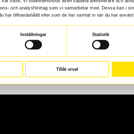
vår trafik. Vi vidarebefordrar även sådana identifierare och anna
nnons- och analysföretag som vi samarbetar med. Dessa kan i sin
har tillhandahållit eller som de har samlat in när du har använt 
len
 oss levereras de direkt till någon av våra däckverkstäder i G
Inställningar
Statistik
för upphämtning eller service. När vi byter dina däck ser vi ti
Tillåt urval