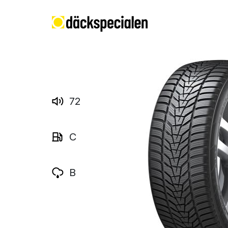
72
C
B