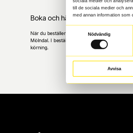
sociala medier och analysera 
till de sociala medier och a
med annan information som du 
Boka och hämta hos Däckspecia
Samtyckesval
När du beställer dina nya däck eller fälgar hos
Nödvändig
Mölndal. I beställningen anger du datum och tid 
körning.
Avvisa