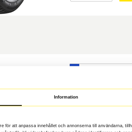
S
t däck du valt passar din
s på dina befintliga fälgar,
 och fälg har samma
Information
 under årens lopp och inte
rån fabrik.
e för att anpassa innehållet och annonserna till användarna, tillh