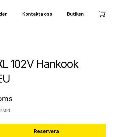
nden
Kontakta oss
Butiken
XL 102V Hankook
EU
moms
nstid
Reservera