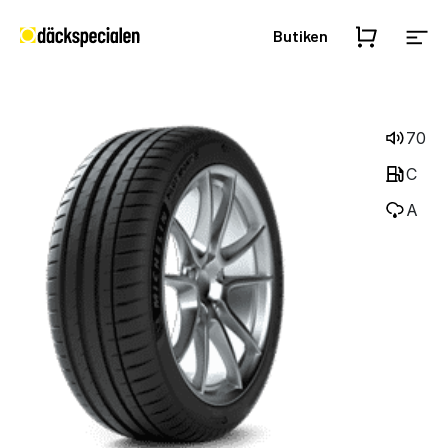
Butiken
70
C
A