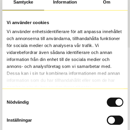
Samtycke
Information
Om
Däcktyp
Däckstorlek
Sommar
245/50 R 18 100Y
Vi använder cookies
Art nummer
Vi använder enhetsidentifierare för att anpassa innehållet
70284
och annonserna till användarna, tillhandahålla funktioner
för sociala medier och analysera vår trafik. Vi
vidarebefordrar även sådana identifierare och annan
Passar detta däck min bil?
information från din enhet till de sociala medier och
annons- och analysföretag som vi samarbetar med.
Ange registreringsnummer för att se om det däck du
Dessa kan i sin tur kombinera informationen med annan
valt passar din bilmodell. Om du köper däck som skall
information som du har tillhandahållit eller som de har
sättas på dina befintliga fälgar, se till att kolla en extra
samlat in när du har använt deras tjänster.
gång så att däck och fälg har samma dimensioner.
Samtyckesval
Ibland kan fälgen ha bytts ut under årens lopp och
Nödvändig
inte vara samma dimension som bilen hade ut från
fabrik.
Inställningar