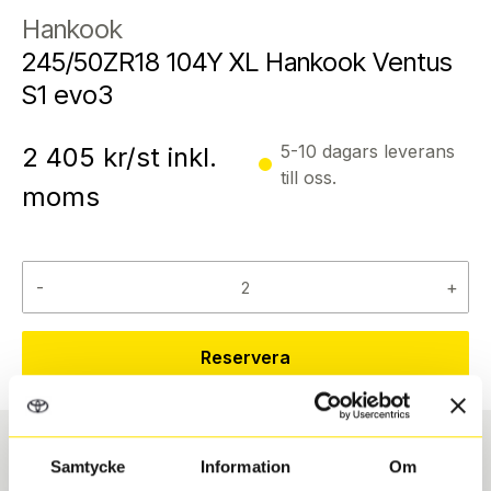
Hankook
245/50ZR18 104Y XL Hankook Ventus
S1 evo3
5-10 dagars leverans
2 405
kr/st inkl.
till oss.
moms
-
+
Reservera
Samtycke
Information
Om
Däcktyp
Däckstorlek