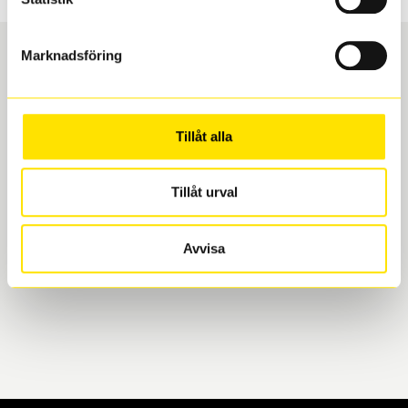
Marknadsföring
Boka och hämta hos Däckspecialen
Tillåt alla
När du beställer dina nya däck eller fälgar hos oss
levereras de direkt till någon av våra däckverkstäder i
Göteborg. Välj mellan Hisingen (Bäckebol) eller
Tillåt urval
Mölndal. I beställningen anger du datum och tid för
upphämtning eller service. När vi byter dina däck ser
Avvisa
vi till att de uppfyller alla krav för en säker körning.