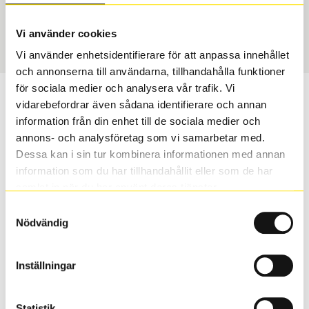
Sommar
245/50 R 18 104Y
Art nummer
Vi använder cookies
1316
Vi använder enhetsidentifierare för att anpassa innehållet
och annonserna till användarna, tillhandahålla funktioner
för sociala medier och analysera vår trafik. Vi
Passar detta däck min bil?
vidarebefordrar även sådana identifierare och annan
information från din enhet till de sociala medier och
Ange registreringsnummer för att se om det däck du
annons- och analysföretag som vi samarbetar med.
valt passar din bilmodell. Om du köper däck som skall
Dessa kan i sin tur kombinera informationen med annan
sättas på dina befintliga fälgar, se till att kolla en extra
information som du har tillhandahållit eller som de har
gång så att däck och fälg har samma dimensioner.
samlat in när du har använt deras tjänster.
Ibland kan fälgen ha bytts ut under årens lopp och
Samtyckesval
inte vara samma dimension som bilen hade ut från
Nödvändig
fabrik.
Inställningar
S
Sök
Statistik