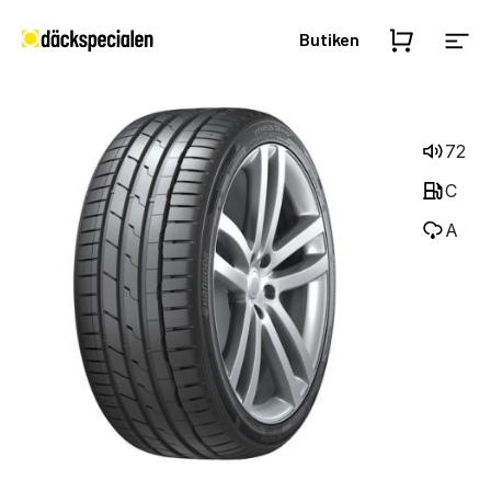
Butiken
72
C
A