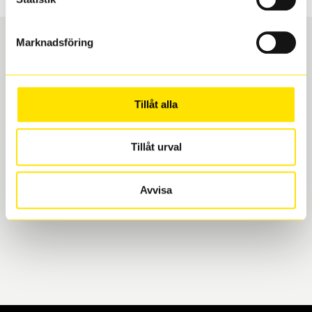
Marknadsföring
Boka och hämta hos Däckspecialen
Tillåt alla
När du beställer dina nya däck eller fälgar hos oss
levereras de direkt till någon av våra däckverkstäder i
Göteborg. Välj mellan Hisingen (Bäckebol) eller
Tillåt urval
Mölndal. I beställningen anger du datum och tid för
upphämtning eller service. När vi byter dina däck ser
Avvisa
vi till att de uppfyller alla krav för en säker körning.