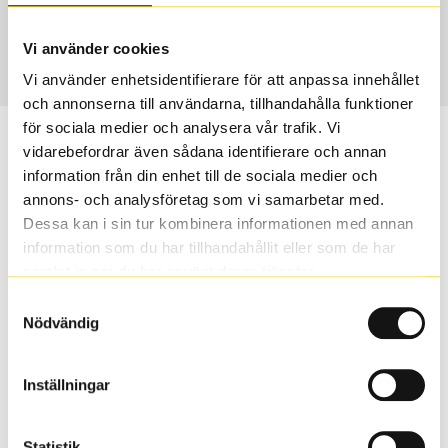
Sommar
245/55 R 17 102W
Art nummer
Vi använder cookies
70240
Vi använder enhetsidentifierare för att anpassa innehållet
och annonserna till användarna, tillhandahålla funktioner
för sociala medier och analysera vår trafik. Vi
Passar detta däck min bil?
vidarebefordrar även sådana identifierare och annan
information från din enhet till de sociala medier och
Ange registreringsnummer för att se om det däck du
annons- och analysföretag som vi samarbetar med.
valt passar din bilmodell. Om du köper däck som skall
Dessa kan i sin tur kombinera informationen med annan
sättas på dina befintliga fälgar, se till att kolla en extra
information som du har tillhandahållit eller som de har
gång så att däck och fälg har samma dimensioner.
samlat in när du har använt deras tjänster.
Ibland kan fälgen ha bytts ut under årens lopp och
Samtyckesval
inte vara samma dimension som bilen hade ut från
Nödvändig
fabrik.
Inställningar
S
Sök
Statistik