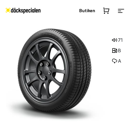
Butiken
71
B
A