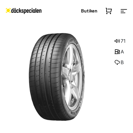
Butiken
71
A
B