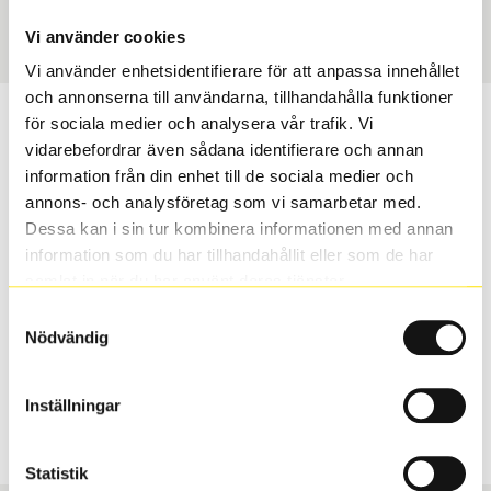
Art nummer
2319
Vi använder cookies
Vi använder enhetsidentifierare för att anpassa innehållet
och annonserna till användarna, tillhandahålla funktioner
Passar detta däck min bil?
för sociala medier och analysera vår trafik. Vi
vidarebefordrar även sådana identifierare och annan
information från din enhet till de sociala medier och
Ange registreringsnummer för att se om det däck du
annons- och analysföretag som vi samarbetar med.
valt passar din bilmodell. Om du köper däck som skall
Dessa kan i sin tur kombinera informationen med annan
sättas på dina befintliga fälgar, se till att kolla en extra
information som du har tillhandahållit eller som de har
gång så att däck och fälg har samma dimensioner.
samlat in när du har använt deras tjänster.
Ibland kan fälgen ha bytts ut under årens lopp och
inte vara samma dimension som bilen hade ut från
Samtyckesval
Nödvändig
fabrik.
Inställningar
S
Sök
Statistik