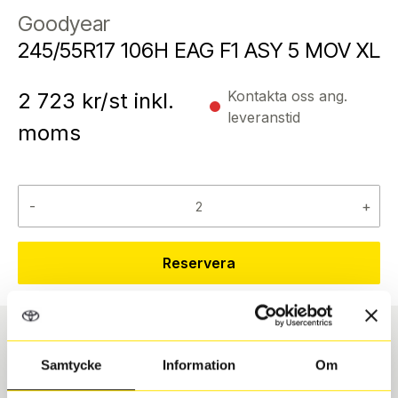
Goodyear
245/55R17 106H EAG F1 ASY 5 MOV XL
Kontakta oss ang.
2 723
kr/st inkl.
leveranstid
moms
-
+
Reservera
Däcktyp
Däckstorlek
Samtycke
Information
Om
Sommar
245/55 R 17 106H