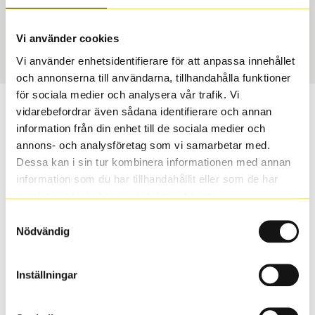
USA, 4x4 vinter
245/55 R 19 107T
Art nummer
Vi använder cookies
1890
Vi använder enhetsidentifierare för att anpassa innehållet
och annonserna till användarna, tillhandahålla funktioner
för sociala medier och analysera vår trafik. Vi
Passar detta däck min bil?
vidarebefordrar även sådana identifierare och annan
information från din enhet till de sociala medier och
annons- och analysföretag som vi samarbetar med.
Ange registreringsnummer för att se om det däck du
Dessa kan i sin tur kombinera informationen med annan
valt passar din bilmodell. Om du köper däck som skall
information som du har tillhandahållit eller som de har
sättas på dina befintliga fälgar, se till att kolla en extra
samlat in när du har använt deras tjänster.
gång så att däck och fälg har samma dimensioner.
Ibland kan fälgen ha bytts ut under årens lopp och
Samtyckesval
inte vara samma dimension som bilen hade ut från
Nödvändig
fabrik.
Inställningar
S
Sök