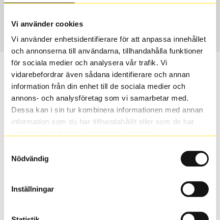
USA, 4x4 vinter
245/65 R 17 107H
Art nummer
Vi använder cookies
65029
Vi använder enhetsidentifierare för att anpassa innehållet
och annonserna till användarna, tillhandahålla funktioner
för sociala medier och analysera vår trafik. Vi
Passar detta däck min bil?
vidarebefordrar även sådana identifierare och annan
information från din enhet till de sociala medier och
Ange registreringsnummer för att se om det däck du
annons- och analysföretag som vi samarbetar med.
valt passar din bilmodell. Om du köper däck som skall
Dessa kan i sin tur kombinera informationen med annan
sättas på dina befintliga fälgar, se till att kolla en extra
information som du har tillhandahållit eller som de har
gång så att däck och fälg har samma dimensioner.
samlat in när du har använt deras tjänster.
Ibland kan fälgen ha bytts ut under årens lopp och
Samtyckesval
inte vara samma dimension som bilen hade ut från
Nödvändig
fabrik.
Inställningar
S
Sök
Statistik