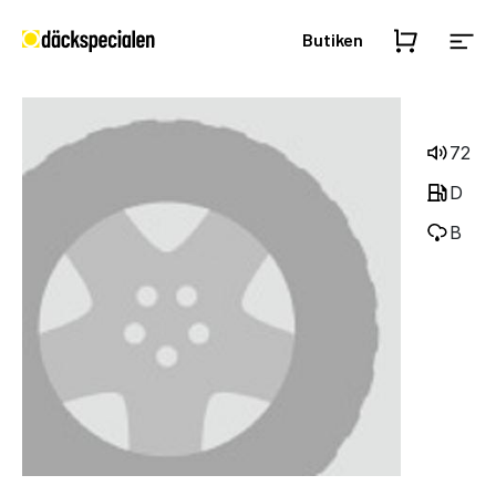
Butiken
72
D
B