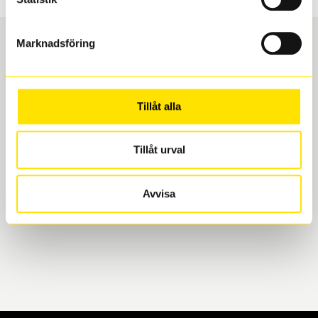
Marknadsföring
Boka och hämta hos Däckspecialen
Tillåt alla
När du beställer dina nya däck eller fälgar hos oss
levereras de direkt till någon av våra däckverkstäder i
Göteborg. Välj mellan Hisingen (Bäckebol) eller
Tillåt urval
Mölndal. I beställningen anger du datum och tid för
upphämtning eller service. När vi byter dina däck ser
Avvisa
vi till att de uppfyller alla krav för en säker körning.