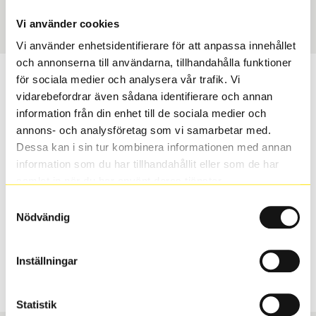
Art nummer
25037
Vi använder cookies
Vi använder enhetsidentifierare för att anpassa innehållet
och annonserna till användarna, tillhandahålla funktioner
Passar detta däck min bil?
för sociala medier och analysera vår trafik. Vi
vidarebefordrar även sådana identifierare och annan
information från din enhet till de sociala medier och
Ange registreringsnummer för att se om det däck du
annons- och analysföretag som vi samarbetar med.
valt passar din bilmodell. Om du köper däck som skall
Dessa kan i sin tur kombinera informationen med annan
sättas på dina befintliga fälgar, se till att kolla en extra
information som du har tillhandahållit eller som de har
gång så att däck och fälg har samma dimensioner.
samlat in när du har använt deras tjänster.
Ibland kan fälgen ha bytts ut under årens lopp och
inte vara samma dimension som bilen hade ut från
Samtyckesval
Nödvändig
fabrik.
Inställningar
S
Sök
Statistik