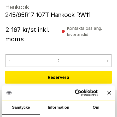
Hankook
245/65R17 107T Hankook RW11
Kontakta oss ang.
2 167
kr/st inkl.
leveranstid
moms
-
+
Reservera
Däcktyp
Däckstorlek
Samtycke
Information
Om
USA, 4x4 vinter
245/65 R 17 107T