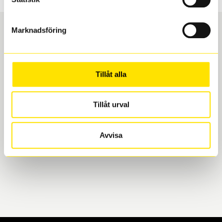
Marknadsföring
Boka och hämta hos Däckspecialen
Tillåt alla
När du beställer dina nya däck eller fälgar hos oss
levereras de direkt till någon av våra däckverkstäder i
Göteborg. Välj mellan Hisingen (Bäckebol) eller
Tillåt urval
Mölndal. I beställningen anger du datum och tid för
upphämtning eller service. När vi byter dina däck ser
Avvisa
vi till att de uppfyller alla krav för en säker körning.