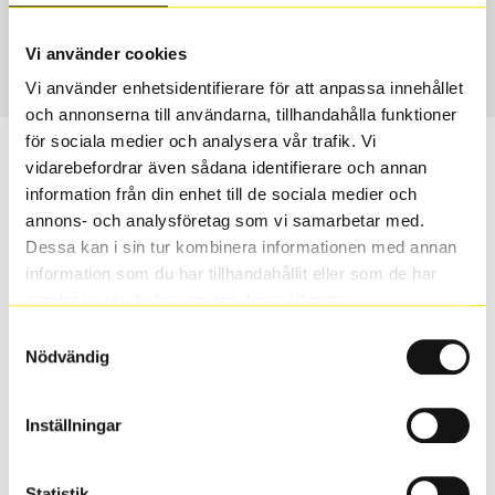
Sommar
255/30 R 19 91Y
Art nummer
Vi använder cookies
3646
Vi använder enhetsidentifierare för att anpassa innehållet
och annonserna till användarna, tillhandahålla funktioner
för sociala medier och analysera vår trafik. Vi
Passar detta däck min bil?
vidarebefordrar även sådana identifierare och annan
information från din enhet till de sociala medier och
Ange registreringsnummer för att se om det däck du
annons- och analysföretag som vi samarbetar med.
valt passar din bilmodell. Om du köper däck som skall
Dessa kan i sin tur kombinera informationen med annan
sättas på dina befintliga fälgar, se till att kolla en extra
information som du har tillhandahållit eller som de har
gång så att däck och fälg har samma dimensioner.
samlat in när du har använt deras tjänster.
Ibland kan fälgen ha bytts ut under årens lopp och
Samtyckesval
inte vara samma dimension som bilen hade ut från
Nödvändig
fabrik.
Inställningar
S
Sök
Statistik