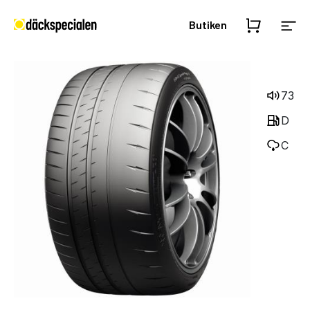
Butiken
73
D
C