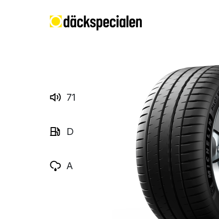
71
D
A