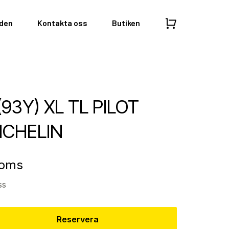
nden
Kontakta oss
Butiken
(93Y) XL TL PILOT
ICHELIN
moms
ss
Reservera