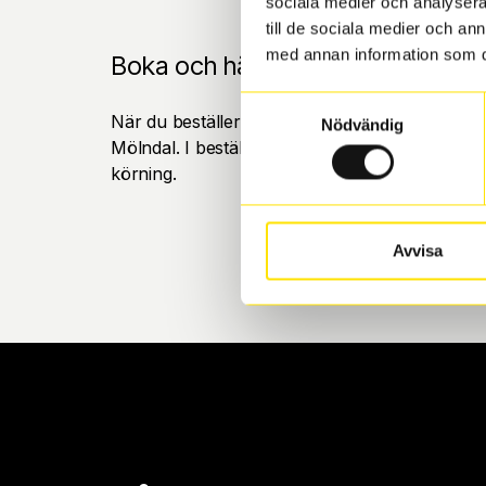
sociala medier och analysera 
till de sociala medier och a
med annan information som du 
Boka och hämta hos Däckspecia
Samtyckesval
När du beställer dina nya däck eller fälgar hos
Nödvändig
Mölndal. I beställningen anger du datum och tid 
körning.
Avvisa