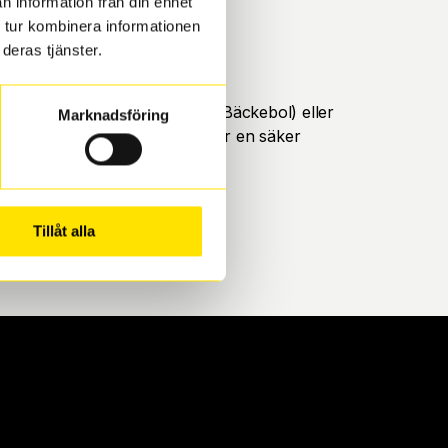
n information från din enhet
 tur kombinera informationen
deras tjänster.
öteborg. Välj mellan Hisingen (Bäckebol) eller
Marknadsföring
ll att de uppfyller alla krav för en säker
Tillåt alla