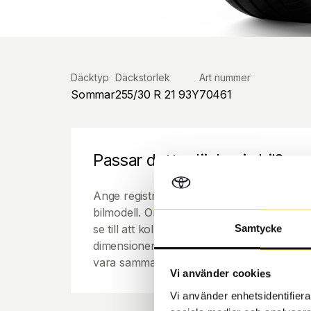
Däcktyp
Däckstorlek
Art nummer
Sommar
255/30 R 21 93Y
70461
Passar detta däck min bil?
Ange registreringsnummer för att se om de
bilmodell. Om du köper däck som skall sätta
se till att kolla en extra gång så att däck
Samtycke
dimensioner. Ibland kan fälgen ha bytts ut
vara samma dimension som bilen hade ut f
Vi använder cookies
Vi använder enhetsidentifierar