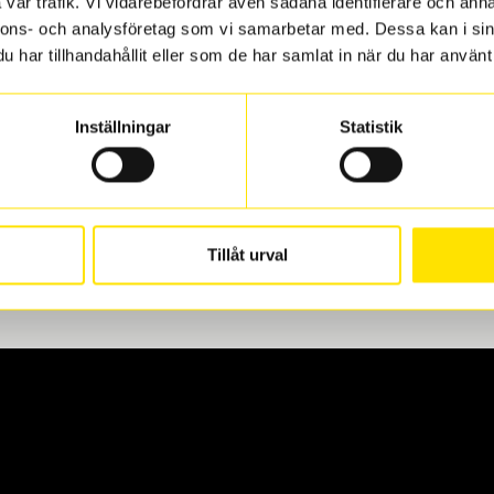
vår trafik. Vi vidarebefordrar även sådana identifierare och anna
nnons- och analysföretag som vi samarbetar med. Dessa kan i sin
har tillhandahållit eller som de har samlat in när du har använt 
len
 oss levereras de direkt till någon av våra däckverkstäder i G
Inställningar
Statistik
för upphämtning eller service. När vi byter dina däck ser vi ti
Tillåt urval