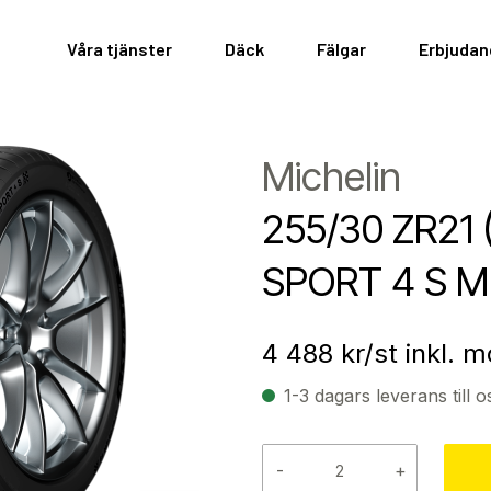
Våra tjänster
Däck
Fälgar
Erbjuda
Michelin
255/30 ZR21 
SPORT 4 S M
4 488
kr/st inkl. 
1-3 dagars leverans till o
-
+