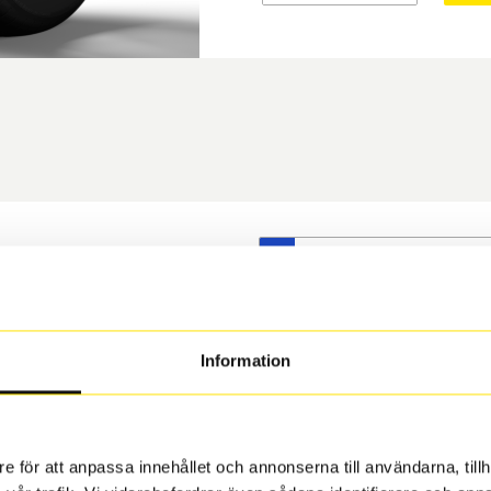
S
t däck du valt passar din
s på dina befintliga fälgar,
 och fälg har samma
Information
 under årens lopp och inte
rån fabrik.
e för att anpassa innehållet och annonserna till användarna, tillh